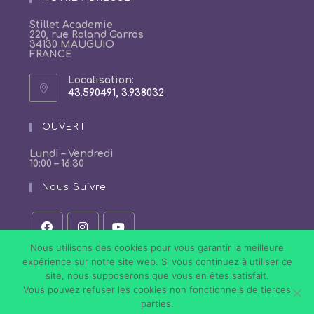
application
Stillet Academie
220, rue Roland Garros
34130 MAUGUIO
FRANCE
Localisation:
43.590491, 3.938032
S’ouvre
dans
un
OUVERT
nouvel
onglet
Lundi – Vendredi
10:00 – 16:30
Nous Suivre
S’ouvre
S’ouvre
S’ouvre
Nous utilisons des cookies pour vous garantir la meilleure
dans
dans
dans
expérience sur notre site web. Si vous continuez à utiliser ce
un
un
un
site, nous supposerons que vous en êtes satisfait.
nouvel
nouvel
nouvel
onglet
onglet
onglet
Vous pouvez refuser les cookies non fonctionnels de tierces
Politique de Confidentialité
Conditions Générales de Vente
parties.