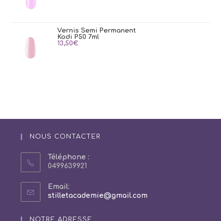
Vernis Semi Permanent
Kodi P50 7ml
13,50
€
NOUS CONTACTER
Téléphone :
0499639921
Email:
S’ouvre
stilletacademie@gmail.com
dans
votre
NOTRE ADRESSE