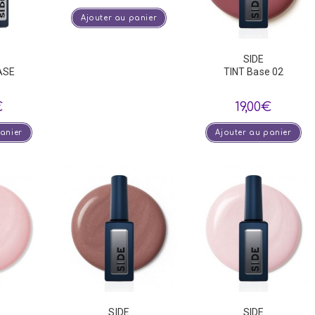
Ajouter au panier
SIDE
ASE
TINT Base 02
€
19,00
€
panier
Ajouter au panier
SIDE
SIDE