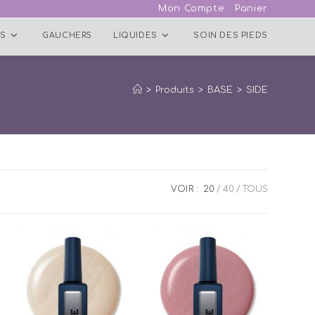
Mon Compte
Panier
S
GAUCHERS
LIQUIDES
SOIN DES PIEDS
>
Produits
>
BASE
>
SIDE
VOIR :
20
40
TOUS