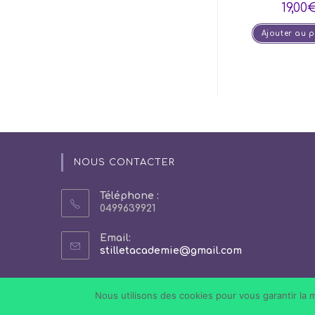
19,00
Ajouter au 
NOUS CONTACTER
Téléphone :
0499639921
Email:
S’ouvre
stilletacademie@gmail.com
dans
votre
application
Nous utilisons des cookies pour vous garantir la m