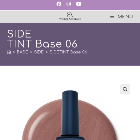
Skip
to
content
MENU
SIDE
TINT Base 06
>
BASE
>
SIDE
>
SIDETINT Base 06