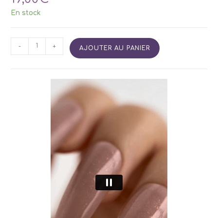
En stock
quantité
-
+
AJOUTER AU PANIER
de
SIDETINT
Base
06