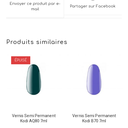
a
a
Envoyer ce produit par e-
Partager sur Facebook
new
mail
new
window
window
Produits similaires
ÉPUISÉ
Vernis Semi Permanent
Vernis Semi Permanent
Kodi AQ80 7ml
Kodi B70 7ml