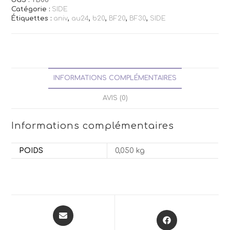
Catégorie :
SIDE
Étiquettes :
aniv
,
au24
,
b20
,
BF20
,
BF30
,
SIDE
INFORMATIONS COMPLÉMENTAIRES
AVIS (0)
Informations complémentaires
POIDS
0,050 kg
Opens
Opens
in
in