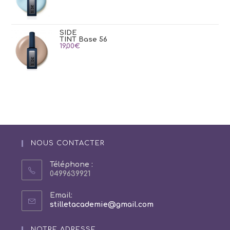
SIDE
TINT Base 56
19,00
€
NOUS CONTACTER
Téléphone :
0499639921
Email:
S’ouvre
stilletacademie@gmail.com
dans
votre
NOTRE ADRESSE