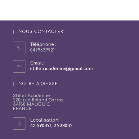
NOUS CONTACTER
Téléphone :
0499639921
Email:
S’ouvre
stilletacademie@gmail.com
dans
votre
NOTRE ADRESSE
application
Stillet Academie
220, rue Roland Garros
34130 MAUGUIO
FRANCE
Localisation:
43.590491, 3.938032
S’ouvre
dans