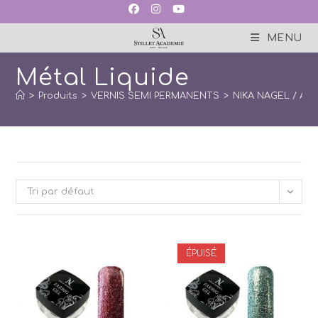
Skip
to
content
MENU
Métal Liquide
>
Produits
>
VERNIS SEMI PERMANENTS
>
NIKA NAGEL / Art
Tri par défaut
ÉPUISÉ