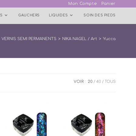
Mon Compte
Panier
S
GAUCHERS
LIQUIDES
SOIN DES PIEDS
VERNIS SEMI PERMANENTS
>
NIKA NAGEL / Art
>
Yucca
VOIR :
20
40
TOUS