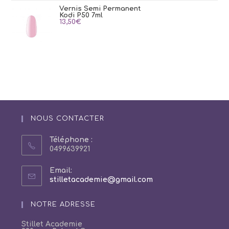
Vernis Semi Permanent
Kodi P50 7ml
13,50
€
NOUS CONTACTER
Téléphone :
0499639921
Email:
S’ouvre
stilletacademie@gmail.com
dans
votre
NOTRE ADRESSE
application
Stillet Academie