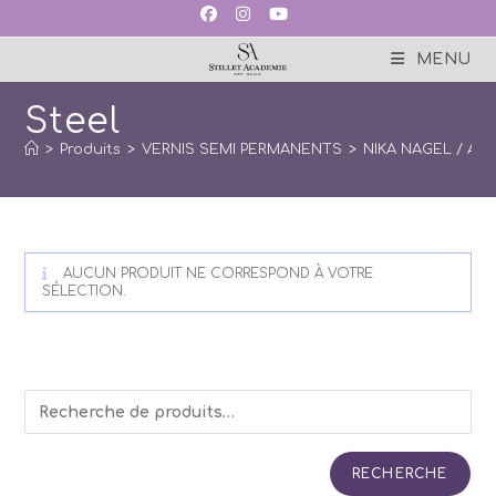
Skip
to
content
MENU
Steel
>
Produits
>
VERNIS SEMI PERMANENTS
>
NIKA NAGEL / Art
AUCUN PRODUIT NE CORRESPOND À VOTRE
SÉLECTION.
RECHERCHE