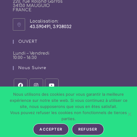
220, rue Roland Garros
34130 MAUGUIO
FRANCE
Localisation:
43.590491, 3.938032
S’ouvre
dans
un
OUVERT
nouvel
onglet
Lundi – Vendredi
10:00 – 16:30
Nous Suivre
Nous utilisons des cookies pour vous garantir la meilleure
S’ouvre
S’ouvre
S’ouvre
dans
dans
dans
expérience sur notre site web. Si vous continuez à utiliser ce
un
un
un
site, nous supposerons que vous en êtes satisfait.
nouvel
nouvel
nouvel
onglet
onglet
onglet
Vous pouvez refuser les cookies non fonctionnels de tierces
Politique de Confidentialité
Conditions Générales de Vente
parties.
Mentions légales
ACCEPTER
REFUSER
Tous droits réservés © 2026 Nail Art Store