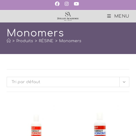
Skip
to
content
MENU
Monomers
>
Produits
>
RÉSINE
>
Monomers
Tri par défaut