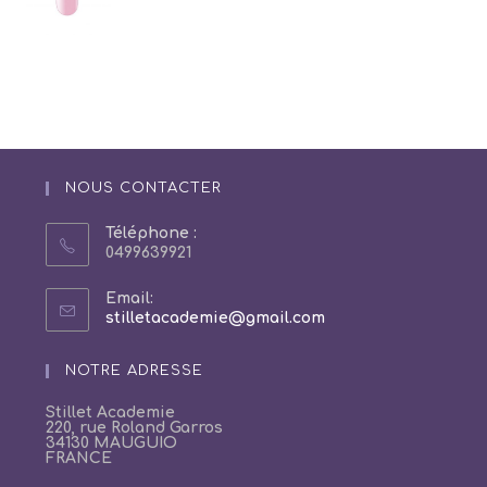
NOUS CONTACTER
Téléphone :
0499639921
Email:
S’ouvre
stilletacademie@gmail.com
dans
votre
NOTRE ADRESSE
application
Stillet Academie
220, rue Roland Garros
34130 MAUGUIO
FRANCE