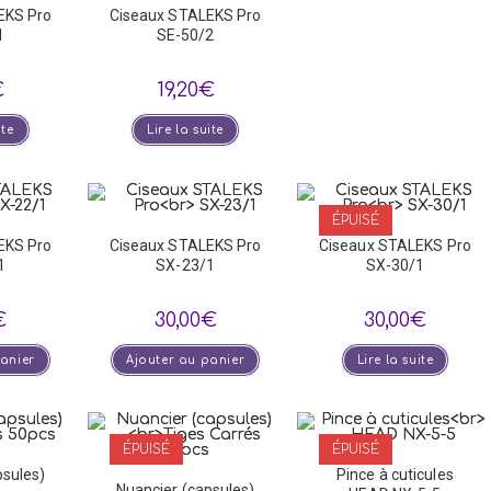
EKS Pro
Ciseaux STALEKS Pro
1
SE-50/2
€
19,20
€
ite
Lire la suite
ÉPUISÉ
EKS Pro
Ciseaux STALEKS Pro
Ciseaux STALEKS Pro
1
SX-23/1
SX-30/1
€
30,00
€
30,00
€
panier
Ajouter au panier
Lire la suite
ÉPUISÉ
ÉPUISÉ
psules)
Pince à cuticules
Nuancier (capsules)