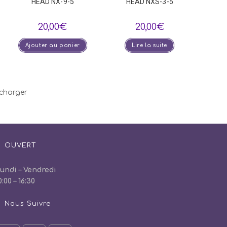
HEAD NX-9-5
HEAD NXS-3-5
20,00
€
20,00
€
Ajouter au panier
Lire la suite
charger
OUVERT
undi – Vendredi
0:00 – 16:30
Nous Suivre