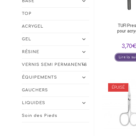
BASE
TOP
TUFI Pre
ACRYGEL
pour acry
GEL
3,70
RÉSINE
Lire la su
VERNIS SEMI PERMANENTS
ÉQUIPEMENTS
ÉPUISÉ
GAUCHERS
LIQUIDES
Soin des Pieds