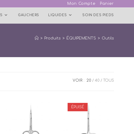
Mon Compte
Panier
S
GAUCHERS
LIQUIDES
SOIN DES PIEDS
>
Produits
>
ÉQUIPEMENTS
>
Outils
VOIR :
20
40
TOUS
ÉPUISÉ