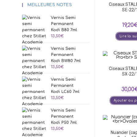
Ciseaux STAL
MEILLEURES NOTES
SE-22/
Vernis Semi
Permanent
19,20
Kodi B80 7ml
13,50
€
Lire la su
Vernis Semi
Permanent
Kodi BW80 7ml
13,50
€
Ciseaux STAL
SX-22/
Vernis Semi
Permanent
30,00
Kodi LC60 7ml
13,50
€
Ajouter au 
Vernis Semi
Permanent
Kodi P50 7ml
13,50
€
Nuancier (ca