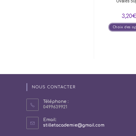
Ovales 50
3,20
Choix des o
NOUS CONTACTER
Téléphone :
0499639921
Email:
S’ouvre
stilletacademie@gmail.com
dans
votre