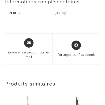
Informations complémentaires
POIDS
0,100 kg
Opens
Opens
in
in
a
a
Envoyer ce produit par e-
Partager sur Facebook
new
mail
new
window
window
Produits similaires