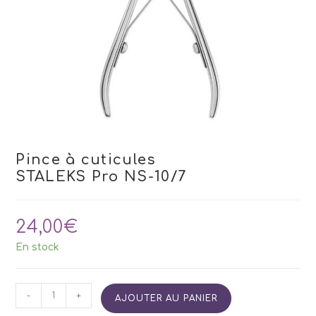
Pince à cuticules
STALEKS Pro NS-10/7
24,00
€
En stock
quantité
-
+
AJOUTER AU PANIER
de
Pince