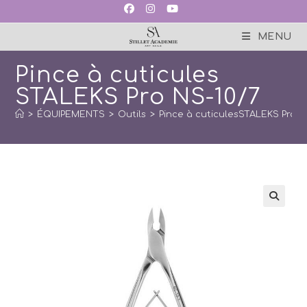
Skip
to
content
MENU
Pince à cuticules
STALEKS Pro NS-10/7
>
ÉQUIPEMENTS
>
Outils
>
Pince à cuticulesSTALEKS Pro N