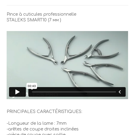
à
cuticulesSTALEKS
Pince à cuticules professionnelle
Pro
STALEKS SMART10 (7 мм )
NS-
10/7
PRINCIPALES CARACTÉRISTIQUES:
-Longueur de la lame : 7mm
-arêtes de coupe droites inclinées
-pièce de coupe avec saillie