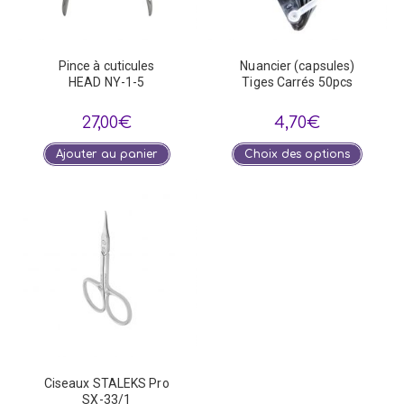
Pince à cuticules
Nuancier (capsules)
HEAD NY-1-5
Tiges Carrés 50pcs
27,00
€
4,70
€
Ce
Ajouter au panier
Choix des options
produi
a
plusie
variat
Les
optio
peuve
être
choisi
sur
la
page
du
produi
Ciseaux STALEKS Pro
SX-33/1