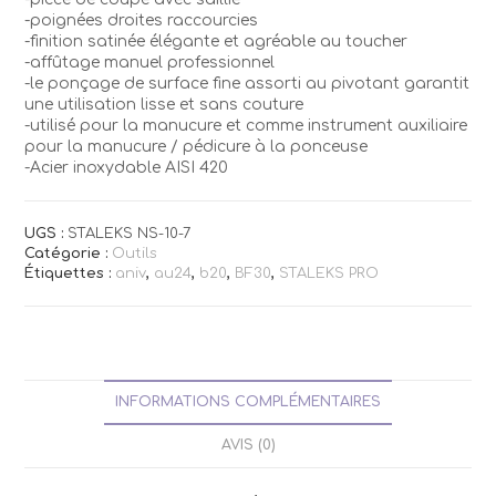
-poignées droites raccourcies
-finition satinée élégante et agréable au toucher
-affûtage manuel professionnel
-le ponçage de surface fine assorti au pivotant garantit
une utilisation lisse et sans couture
-utilisé pour la manucure et comme instrument auxiliaire
pour la manucure / pédicure à la ponceuse
-Acier inoxydable AISI 420
UGS :
STALEKS NS-10-7
Catégorie :
Outils
Étiquettes :
aniv
,
au24
,
b20
,
BF30
,
STALEKS PRO
INFORMATIONS COMPLÉMENTAIRES
AVIS (0)