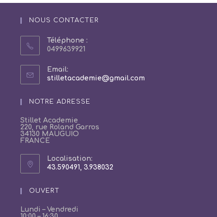
NOUS CONTACTER
Téléphone :
0499639921
Email:
S’ouvre
stilletacademie@gmail.com
dans
votre
NOTRE ADRESSE
application
Stillet Academie
220, rue Roland Garros
34130 MAUGUIO
FRANCE
Localisation:
43.590491, 3.938032
S’ouvre
dans
un
OUVERT
nouvel
onglet
Lundi – Vendredi
10:00 – 16:30