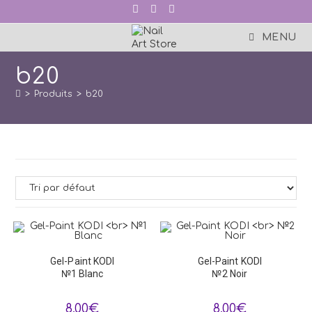
Skip
to
content
MENU
b20
>
Produits
>
b20
Gel-Paint KODI
Gel-Paint KODI
№1 Blanc
№2 Noir
8,00
€
8,00
€