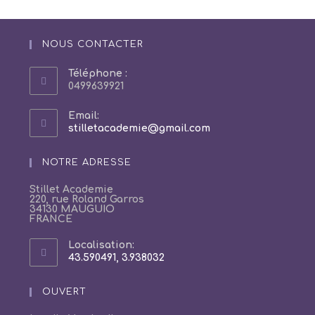
NOUS CONTACTER
Téléphone :
0499639921
Email:
S’ouvre
stilletacademie@gmail.com
dans
votre
NOTRE ADRESSE
application
Stillet Academie
220, rue Roland Garros
34130 MAUGUIO
FRANCE
Localisation:
43.590491, 3.938032
S’ouvre
dans
un
OUVERT
nouvel
onglet