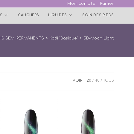
Mon Compte
Panier
S
GAUCHERS
LIQUIDES
SOIN DES PIEDS
IS SEMI PERMANENTS
>
Kodi "Basique"
>
5D-Moon Light
VOIR :
20
40
TOUS