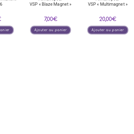
-6
VSP « Blaze Magnet »
VSP « Multimagnet »
€
7,00
€
20,00
€
panier
Ajouter au panier
Ajouter au panier