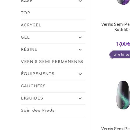
BASE
TOP
Vernis Semi P
ACRYGEL
Kodi 5D
GEL
17,00
RÉSINE
Lire la su
VERNIS SEMI PERMANENTS
ÉQUIPEMENTS
GAUCHERS
LIQUIDES
Soin des Pieds
Vernis Semi P