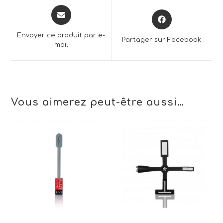
Opens
Opens
in
in
a
a
Envoyer ce produit par e-
Partager sur Facebook
new
mail
new
window
window
Vous aimerez peut-être aussi…