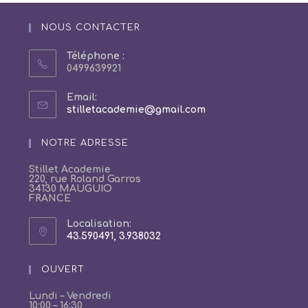
NOUS CONTACTER
Téléphone :
0499639921
Email:
S’ouvre
stilletacademie@gmail.com
dans
votre
NOTRE ADRESSE
application
Stillet Academie
220, rue Roland Garros
34130 MAUGUIO
FRANCE
Localisation:
43.590491, 3.938032
S’ouvre
dans
un
OUVERT
nouvel
onglet
Lundi – Vendredi
10:00 – 16:30