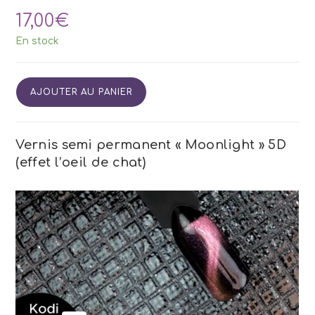
17,00
€
En stock
quantité
AJOUTER AU PANIER
de
Vernis
Semi
Permanent
Vernis semi permanent « Moonlight » 5D
Kodi
(effet l’oeil de chat)
5D-
2