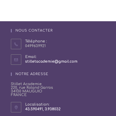
NOUS CONTACTER
Téléphone :
0499639921
Email:
S’ouvre
stilletacademie@gmail.com
dans
votre
NOTRE ADRESSE
application
Stillet Academie
220, rue Roland Garros
34130 MAUGUIO
FRANCE
Localisation:
43.590491, 3.938032
S’ouvre