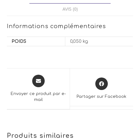
AVIS (0)
Informations complémentaires
POIDS
0,050 kg
Opens
Opens
in
in
a
a
Envoyer ce produit par e-
Partager sur Facebook
new
mail
new
window
window
Produits similaires