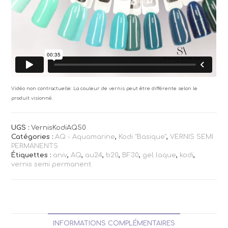
Vidéo non contractuelle: La couleur de vernis peut être différente selon le
produit visionné.
UGS :
VernisKodiAQ50
Catégories :
AQ - Aquamarine
,
Kodi "Basique"
,
VERNIS SEMI
PERMANENTS
Étiquettes :
aniv
,
AQ
,
au24
,
b20
,
BF30
,
gel laque
,
kodi
,
vernis semi permanent
INFORMATIONS COMPLÉMENTAIRES