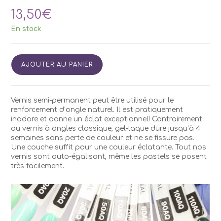
13,50
€
En stock
quantité
AJOUTER AU PANIER
de
Vernis
Semi
Permanent
Vernis semi-permanent peut être utilisé pour le
Kodi
renforcement d’ongle naturel. Il est pratiquement
AQ50
inodore et donne un éclat exceptionnel! Contrairement
7ml
au vernis à ongles classique, gel-laque dure jusqu’à 4
semaines sans perte de couleur et ne se fissure pas.
Une couche suffit pour une couleur éclatante. Tout nos
vernis sont auto-égalisant, même les pastels se posent
très facilement.