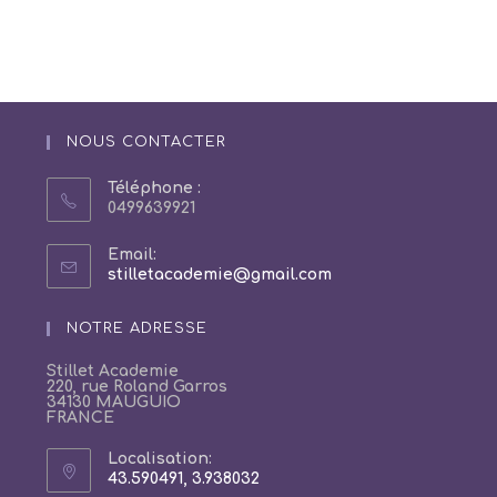
NOUS CONTACTER
Téléphone :
0499639921
Email:
S’ouvre
stilletacademie@gmail.com
dans
votre
NOTRE ADRESSE
application
Stillet Academie
220, rue Roland Garros
34130 MAUGUIO
FRANCE
Localisation:
43.590491, 3.938032
S’ouvre