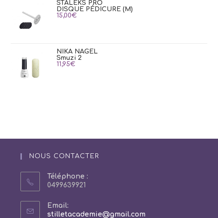
49,00€
STALEKS PRO
DISQUE PÉDICURE (M)
15,00
€
NIKA NAGEL
Smuzi 2
11,95
€
NOUS CONTACTER
Téléphone :
0499639921
Email:
S’ouvre
stilletacademie@gmail.com