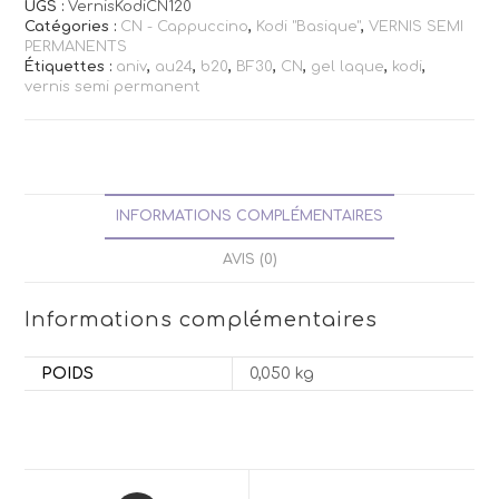
UGS :
VernisKodiCN120
Catégories :
CN - Cappuccino
,
Kodi "Basique"
,
VERNIS SEMI
PERMANENTS
Étiquettes :
aniv
,
au24
,
b20
,
BF30
,
CN
,
gel laque
,
kodi
,
vernis semi permanent
INFORMATIONS COMPLÉMENTAIRES
AVIS (0)
Informations complémentaires
POIDS
0,050 kg