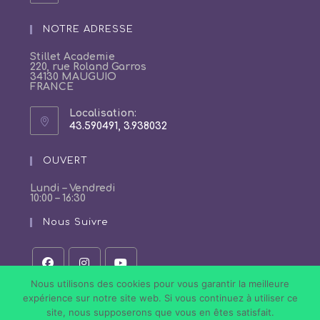
dans
votre
NOTRE ADRESSE
application
Stillet Academie
220, rue Roland Garros
34130 MAUGUIO
FRANCE
Localisation:
43.590491, 3.938032
S’ouvre
dans
un
OUVERT
nouvel
onglet
Lundi – Vendredi
10:00 – 16:30
Nous Suivre
S’ouvre
S’ouvre
S’ouvre
Nous utilisons des cookies pour vous garantir la meilleure
dans
dans
dans
expérience sur notre site web. Si vous continuez à utiliser ce
un
un
un
site, nous supposerons que vous en êtes satisfait.
nouvel
nouvel
nouvel