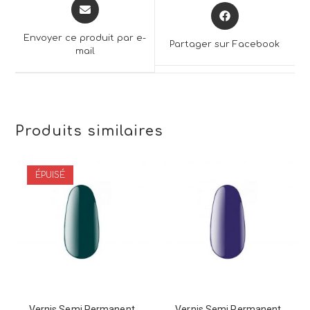
Opens
Opens
in
in
a
a
Envoyer ce produit par e-
Partager sur Facebook
new
mail
new
window
window
Produits similaires
ÉPUISÉ
Vernis Semi Permanent
Vernis Semi Permanent