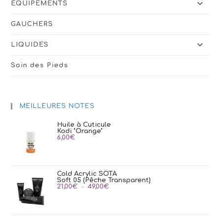
ÉQUIPEMENTS
GAUCHERS
LIQUIDES
Soin des Pieds
MEILLEURES NOTES
Huile à Cuticule
Kodi "Orange"
6,00
€
Cold Acrylic SOTA
Soft 05 (Pêche Transparent)
Plage
21,00
€
–
49,00
€
de
prix :
21,00€
à