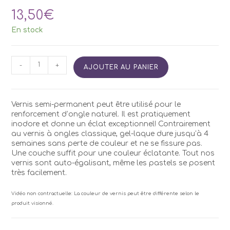
13,50
€
En stock
quantité
-
+
AJOUTER AU PANIER
de
Vernis
Semi
Permanent
Vernis semi-permanent peut être utilisé pour le
Kodi
renforcement d’ongle naturel. Il est pratiquement
CN120
inodore et donne un éclat exceptionnel! Contrairement
7ml
au vernis à ongles classique, gel-laque dure jusqu’à 4
semaines sans perte de couleur et ne se fissure pas.
Une couche suffit pour une couleur éclatante. Tout nos
vernis sont auto-égalisant, même les pastels se posent
très facilement.
Vidéo non contractuelle: La couleur de vernis peut être différente selon le
produit visionné.