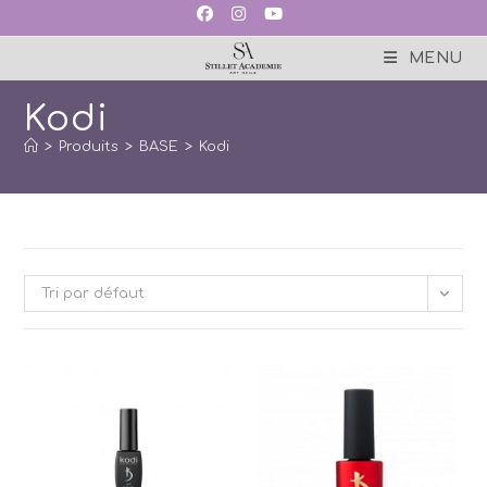
Skip
to
content
MENU
Kodi
>
Produits
>
BASE
>
Kodi
Tri par défaut