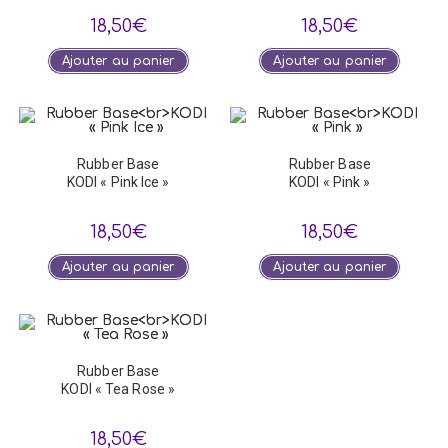
page
18,50
€
18,50
€
du
produit
Ajouter au panier
Ajouter au panier
Rubber Base
Rubber Base
KODI « Pink Ice »
KODI « Pink »
18,50
€
18,50
€
Ajouter au panier
Ajouter au panier
Rubber Base
KODI « Tea Rose »
18,50
€