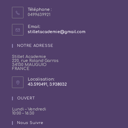
Téléphone :
0499639921
Email:
S’ouvre
stilletacademie@gmail.com
dans
votre
NOTRE ADRESSE
application
Stillet Academie
220, rue Roland Garros
34130 MAUGUIO
FRANCE
Localisation:
43.590491, 3.938032
S’ouvre
dans
un
OUVERT
nouvel
onglet
Lundi – Vendredi
10:00 – 16:30
Nous Suivre