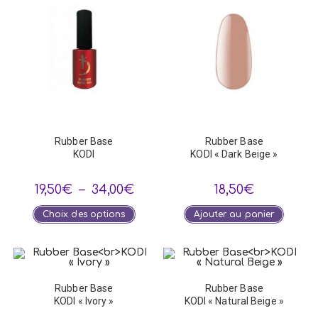
Rubber Base
Rubber Base
KODI
KODI « Dark Beige »
Plage
19,50
€
–
34,00
€
18,50
€
de
prix :
Ce
Choix des options
Ajouter au panier
19,50€
produit
à
a
34,00€
plusieurs
variations.
Les
options
peuvent
Rubber Base
Rubber Base
être
choisies
KODI « Ivory »
KODI « Natural Beige »
sur
la