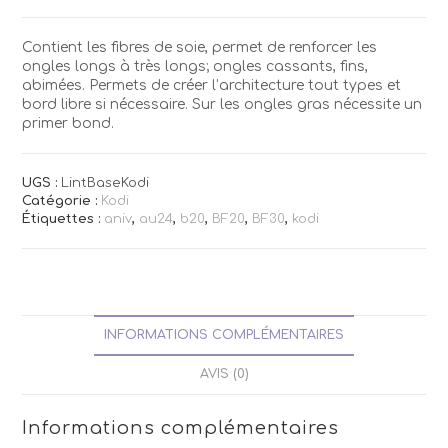
Base
KODI
Contient les fibres de soie, permet de renforcer les
12ml
ongles longs à très longs; ongles cassants, fins,
abimées. Permets de créer l’architecture tout types et
bord libre si nécessaire. Sur les ongles gras nécessite un
primer bond.
UGS :
LintBaseKodi
Catégorie :
Kodi
Étiquettes :
aniv
,
au24
,
b20
,
BF20
,
BF30
,
kodi
INFORMATIONS COMPLÉMENTAIRES
AVIS (0)
Informations complémentaires