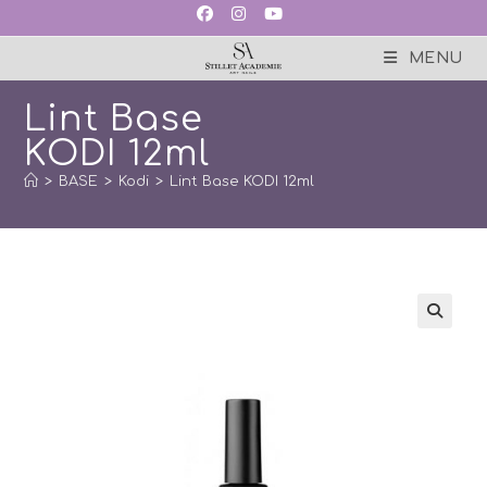
Skip
to
content
MENU
Lint Base
KODI 12ml
>
BASE
>
Kodi
>
Lint Base KODI 12ml