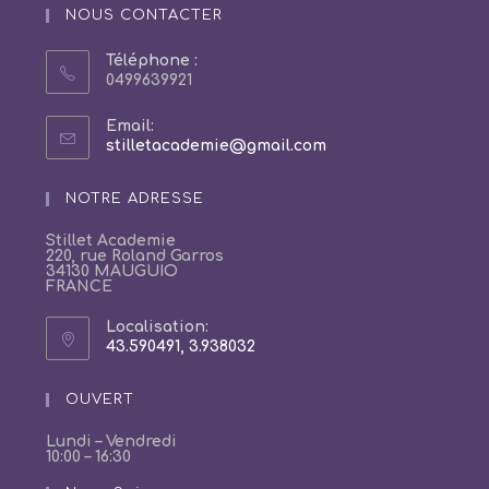
NOUS CONTACTER
Téléphone :
0499639921
Email:
S’ouvre
stilletacademie@gmail.com
dans
votre
NOTRE ADRESSE
application
Stillet Academie
220, rue Roland Garros
34130 MAUGUIO
FRANCE
Localisation:
43.590491, 3.938032
S’ouvre
dans
un
OUVERT
nouvel
onglet
Lundi – Vendredi
10:00 – 16:30