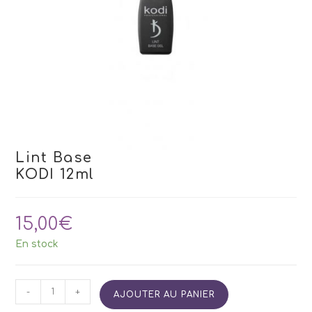
Lint Base
KODI 12ml
15,00
€
En stock
quantité
-
+
AJOUTER AU PANIER
de
Lint