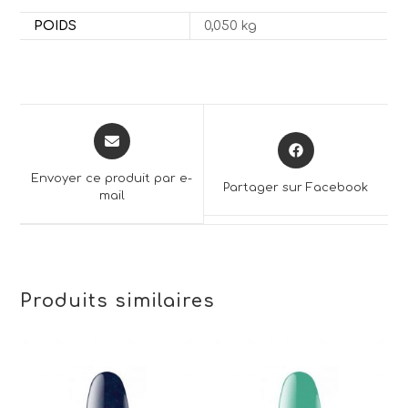
POIDS
0,050 kg
Opens
Opens
in
in
a
a
Envoyer ce produit par e-
Partager sur Facebook
new
mail
new
window
window
Produits similaires