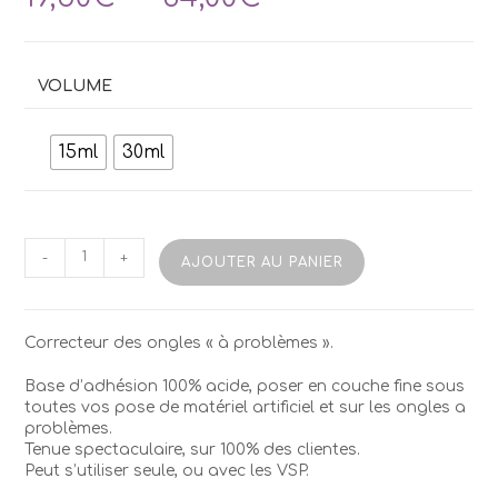
de
prix :
19,50€
à
VOLUME
34,00€
15ml
30ml
quantité
-
+
AJOUTER AU PANIER
de
Rubber
Base
KODI
Correcteur des ongles « à problèmes ».
Base d’adhésion 100% acide, poser en couche fine sous
toutes vos pose de matériel artificiel et sur les ongles a
problèmes.
Tenue spectaculaire, sur 100% des clientes.
Peut s’utiliser seule, ou avec les VSP.