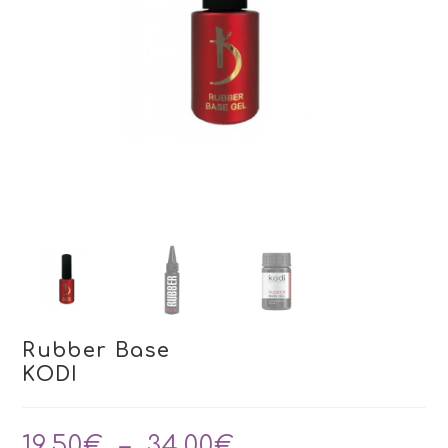
Rubber Base
KODI
Plage
19,50
€
–
34,00
€