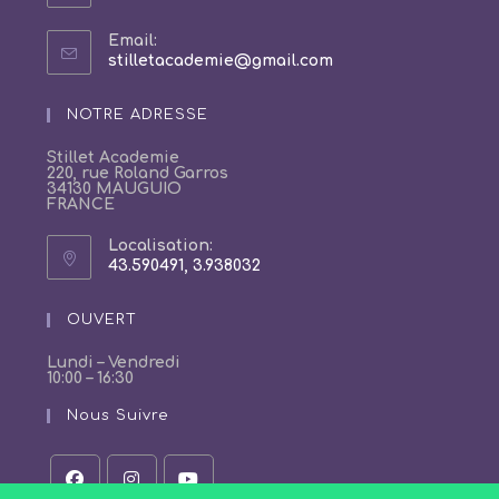
Email:
S’ouvre
stilletacademie@gmail.com
dans
votre
NOTRE ADRESSE
application
Stillet Academie
220, rue Roland Garros
34130 MAUGUIO
FRANCE
Localisation:
43.590491, 3.938032
S’ouvre
dans
un
OUVERT
nouvel
onglet
Lundi – Vendredi
10:00 – 16:30
Nous Suivre