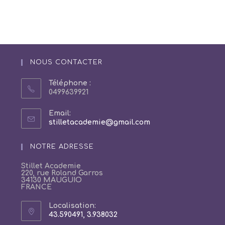
NOUS CONTACTER
Téléphone :
0499639921
Email:
S’ouvre
stilletacademie@gmail.com
dans
votre
NOTRE ADRESSE
application
Stillet Academie
220, rue Roland Garros
34130 MAUGUIO
FRANCE
Localisation:
43.590491, 3.938032
S’ouvre