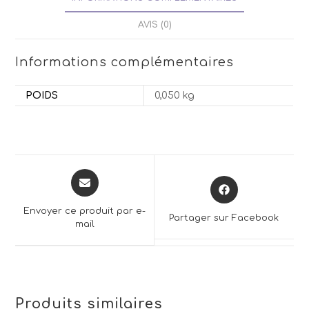
AVIS (0)
Informations complémentaires
POIDS
0,050 kg
Opens
Opens
in
in
a
a
Envoyer ce produit par e-
Partager sur Facebook
new
mail
new
window
window
Produits similaires