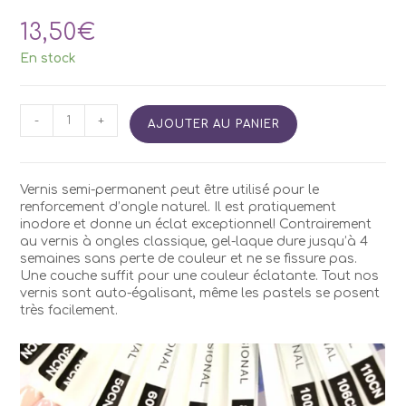
13,50
€
En stock
quantité
-
+
AJOUTER AU PANIER
de
Vernis
Semi
Permanent
Vernis semi-permanent peut être utilisé pour le
Kodi
renforcement d’ongle naturel. Il est pratiquement
CN106
inodore et donne un éclat exceptionnel! Contrairement
7ml
au vernis à ongles classique, gel-laque dure jusqu’à 4
semaines sans perte de couleur et ne se fissure pas.
Une couche suffit pour une couleur éclatante. Tout nos
vernis sont auto-égalisant, même les pastels se posent
très facilement.