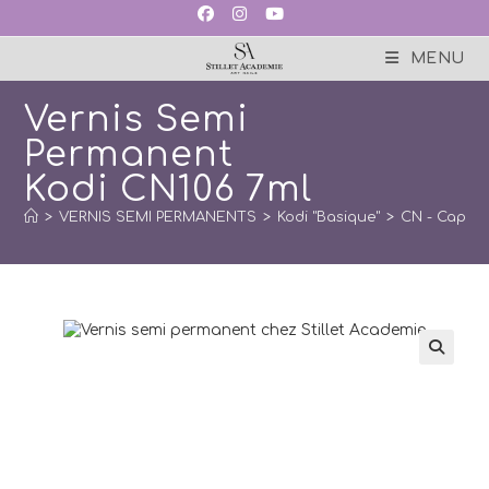
Skip
to
content
MENU
Vernis Semi
Permanent
Kodi CN106 7ml
>
VERNIS SEMI PERMANENTS
>
Kodi "Basique"
>
CN - Cappu