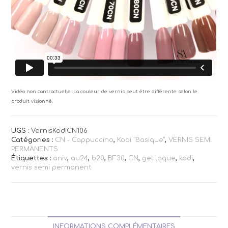
Vidéo non contractuelle: La couleur de vernis peut être différente selon le
produit visionné.
UGS :
VernisKodiCN106
Catégories :
CN - Cappuccino
,
Kodi "Basique"
,
VERNIS SEMI
PERMANENTS
Étiquettes :
aniv
,
au24
,
b20
,
BF30
,
CN
,
gel laque
,
kodi
,
vernis semi permanent
INFORMATIONS COMPLÉMENTAIRES