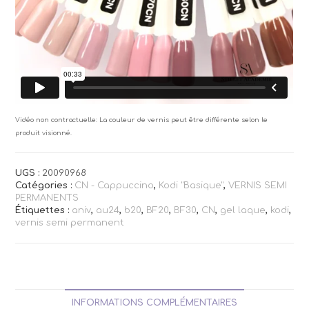
Vidéo non contractuelle: La couleur de vernis peut être différente selon le
produit visionné.
UGS :
20090968
Catégories :
CN - Cappuccino
,
Kodi "Basique"
,
VERNIS SEMI
PERMANENTS
Étiquettes :
aniv
,
au24
,
b20
,
BF20
,
BF30
,
CN
,
gel laque
,
kodi
,
vernis semi permanent
INFORMATIONS COMPLÉMENTAIRES