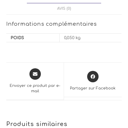
AVIS (0)
Informations complémentaires
POIDS
0,050 kg
Opens
Opens
in
in
a
a
Envoyer ce produit par e-
Partager sur Facebook
new
mail
new
window
window
Produits similaires