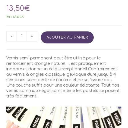
13,50
€
En stock
quantité
-
+
AJOUTER AU PANIER
de
Vernis
Semi
Permanent
Vernis semi-permanent peut être utilisé pour le
Kodi
renforcement d’ongle naturel. Il est pratiquement
CN25
inodore et donne un éclat exceptionnel! Contrairement
7ml
au vernis à ongles classique, gel-laque dure jusqu’à 4
semaines sans perte de couleur et ne se fissure pas.
Une couche suffit pour une couleur éclatante. Tout nos
vernis sont auto-égalisant, même les pastels se posent
très facilement.