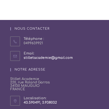
NOUS CONTACTER
Téléphone :
0499639921
Email:
S’ouvre
stilletacademie@gmail.com
dans
votre
NOTRE ADRESSE
application
Stillet Academie
220, rue Roland Garros
34130 MAUGUIO
FRANCE
Localisation:
43.590491, 3.938032
S’ouvre