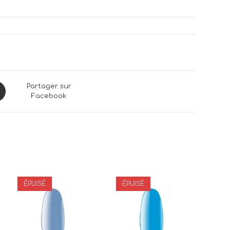
ns
Partager sur
Facebook
dow
ÉPUISÉ
ÉPUISÉ