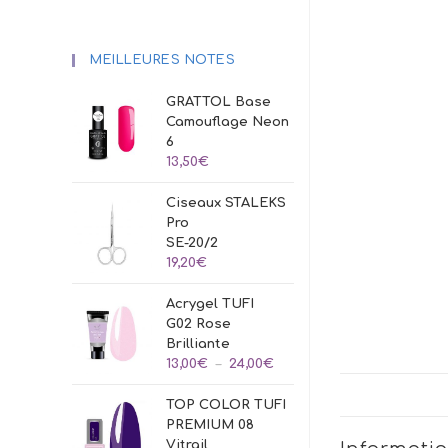
MEILLEURES NOTES
GRATTOL Base
Camouflage Neon
6
13,50
€
Ciseaux STALEKS
Pro
SE-20/2
19,20
€
Acrygel TUFI
G02 Rose
Brilliante
Plage
13,00
€
–
24,00
€
de
TOP COLOR TUFI
prix :
PREMIUM 08
13,00€
Vitrail