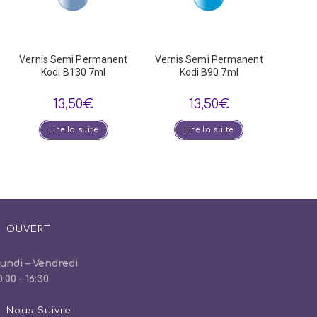
Vernis Semi Permanent
Vernis Semi Permanent
Kodi B130 7ml
Kodi B90 7ml
13,50
€
13,50
€
Lire la suite
Lire la suite
OUVERT
undi – Vendredi
0:00 – 16:30
Nous Suivre