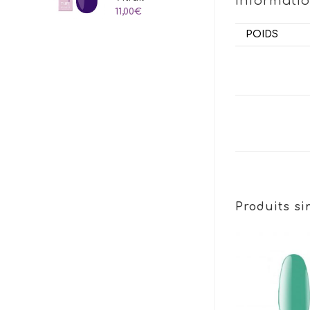
Informati
à
11,00
€
24,00€
POIDS
Produits si