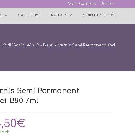
Mon Compte
Panier
S
GAUCHERS
LIQUIDES
SOIN DES PIEDS
>
Kodi "Basique"
>
B - Blue
>
Vernis Semi Permanent Kodi B80 7ml
rnis Semi Permanent
di B80 7ml
3,50
€
tock