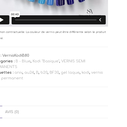
non contractuelle: La couleur de vernis peut être différente selon le produit
né.
:
VernisKodiB80
gories :
B - Blue
,
Kodi "Basique"
,
VERNIS SEMI
MANENTS
uettes :
aniv
,
au24
,
B
,
b20
,
BF30
,
gel laque
,
kodi
,
vernis
i permanent
AVIS (0)