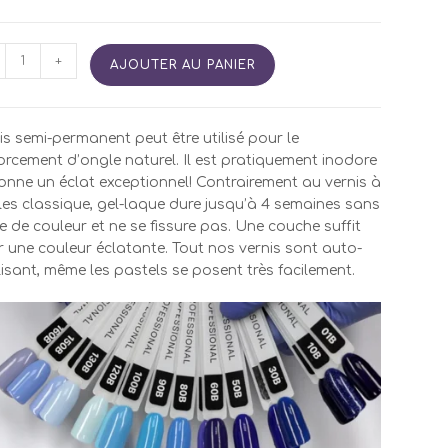
tité
+
AJOUTER AU PANIER
is
i
is semi-permanent peut être utilisé pour le
manent
orcement d’ongle naturel. Il est pratiquement inodore
onne un éclat exceptionnel! Contrairement au vernis à
es classique, gel-laque dure jusqu’à 4 semaines sans
e de couleur et ne se fissure pas. Une couche suffit
 une couleur éclatante. Tout nos vernis sont auto-
isant, même les pastels se posent très facilement.