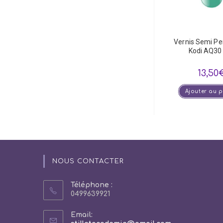
Vernis Semi P
Kodi AQ30
13,50
Ajouter au 
NOUS CONTACTER
Téléphone :
0499639921
Email: