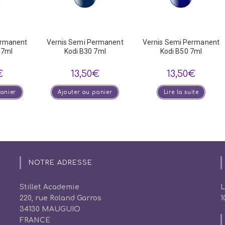
ermanent
Vernis Semi Permanent
Vernis Semi Permanent
 7ml
Kodi B30 7ml
Kodi B50 7ml
€
13,50
€
13,50
€
panier
Ajouter au panier
Lire la suite
NOTRE ADRESSE
Stillet Academie
L
220, rue Roland Garros
1
34130 MAUGUIO
FRANCE