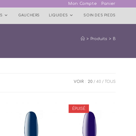
Mon Compte
Panier
S
GAUCHERS
LIQUIDES
SOIN DES PIEDS
>
Produits
>
B
VOIR :
20
40
TOUS
ÉPUISÉ