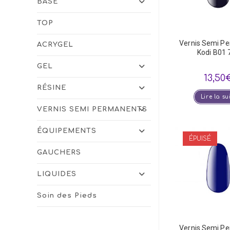
BASE
TOP
Vernis Semi P
ACRYGEL
Kodi B01 
GEL
13,50
RÉSINE
Lire la su
VERNIS SEMI PERMANENTS
ÉQUIPEMENTS
ÉPUISÉ
GAUCHERS
LIQUIDES
Soin des Pieds
Vernis Semi P