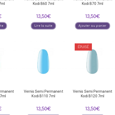
7ml
Kodi B60 7ml
Kodi B70 7ml
€
13,50
€
13,50
€
ite
Lire la suite
Ajouter au panier
ÉPUISÉ
ermanent
Vernis Semi Permanent
Vernis Semi Permanent
 7ml
Kodi B110 7ml
Kodi B120 7ml
€
13,50
€
13,50
€