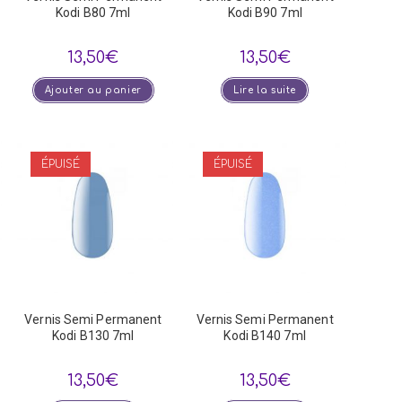
Kodi B80 7ml
Kodi B90 7ml
13,50
€
13,50
€
Ajouter au panier
Lire la suite
ÉPUISÉ
ÉPUISÉ
Vernis Semi Permanent
Vernis Semi Permanent
Kodi B130 7ml
Kodi B140 7ml
13,50
€
13,50
€