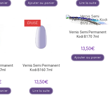
panier
Ajouter au panier
Lire la suite
ÉPUISÉ
Vernis Semi Permanent
Kodi B170 7ml
13,50
€
Ajouter au panier
ermanent
Vernis Semi Permanent
 7ml
Kodi B160 7ml
€
13,50
€
panier
Lire la suite