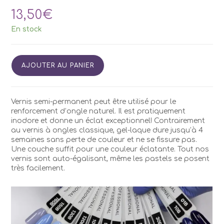
13,50
€
En stock
quantité
AJOUTER AU PANIER
de
Vernis
Semi
Permanent
Vernis semi-permanent peut être utilisé pour le
Kodi
renforcement d’ongle naturel. Il est pratiquement
B170
inodore et donne un éclat exceptionnel! Contrairement
7ml
au vernis à ongles classique, gel-laque dure jusqu’à 4
semaines sans perte de couleur et ne se fissure pas.
Une couche suffit pour une couleur éclatante. Tout nos
vernis sont auto-égalisant, même les pastels se posent
très facilement.