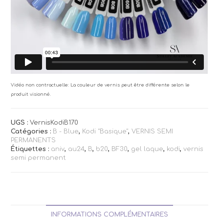
Vidéo non contractuelle: La couleur de vernis peut être différente selon le
produit visionné.
UGS :
VernisKodiB170
Catégories :
B - Blue
,
Kodi "Basique"
,
VERNIS SEMI
PERMANENTS
Étiquettes :
aniv
,
au24
,
B
,
b20
,
BF30
,
gel laque
,
kodi
,
vernis
semi permanent
INFORMATIONS COMPLÉMENTAIRES