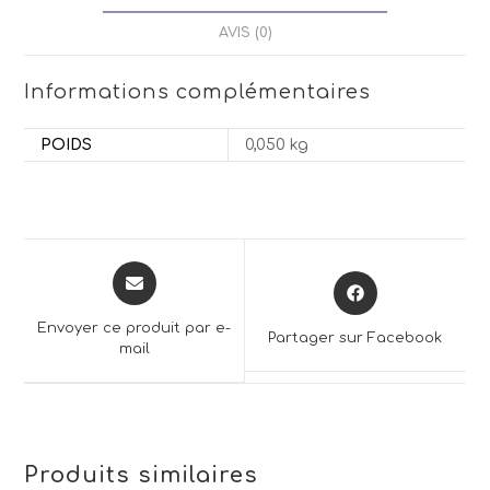
AVIS (0)
Informations complémentaires
POIDS
0,050 kg
Opens
Opens
in
in
a
a
Envoyer ce produit par e-
Partager sur Facebook
new
mail
new
window
window
Produits similaires