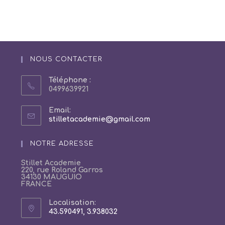
NOUS CONTACTER
Téléphone :
0499639921
Email:
S’ouvre
stilletacademie@gmail.com
dans
votre
NOTRE ADRESSE
application
Stillet Academie
220, rue Roland Garros
34130 MAUGUIO
FRANCE
Localisation:
43.590491, 3.938032
S’ouvre