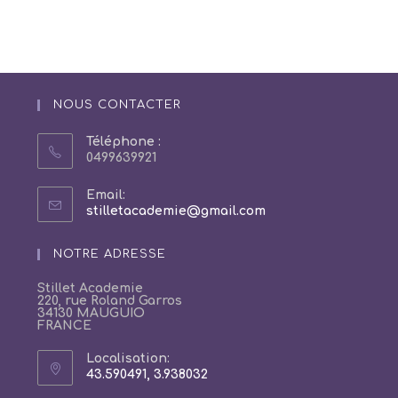
NOUS CONTACTER
Téléphone :
0499639921
Email:
S’ouvre
stilletacademie@gmail.com
dans
votre
NOTRE ADRESSE
application
Stillet Academie
220, rue Roland Garros
34130 MAUGUIO
FRANCE
Localisation:
43.590491, 3.938032
S’ouvre