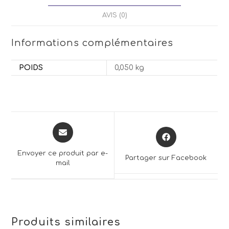
AVIS (0)
Informations complémentaires
POIDS
0,050 kg
Opens
Opens
in
in
a
a
Envoyer ce produit par e-
Partager sur Facebook
new
mail
new
window
window
Produits similaires