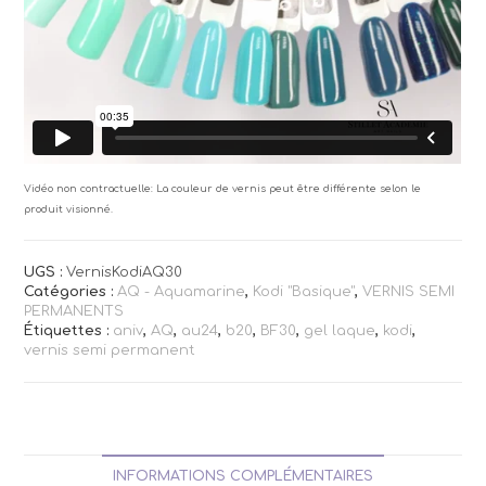
Vidéo non contractuelle: La couleur de vernis peut être différente selon le
produit visionné.
UGS :
VernisKodiAQ30
Catégories :
AQ - Aquamarine
,
Kodi "Basique"
,
VERNIS SEMI
PERMANENTS
Étiquettes :
aniv
,
AQ
,
au24
,
b20
,
BF30
,
gel laque
,
kodi
,
vernis semi permanent
INFORMATIONS COMPLÉMENTAIRES