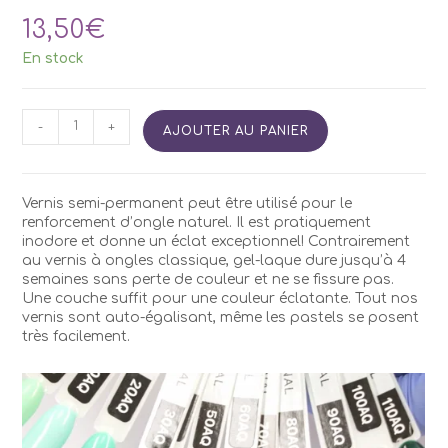
13,50
€
En stock
quantité
-
+
AJOUTER AU PANIER
de
Vernis
Semi
Permanent
Vernis semi-permanent peut être utilisé pour le
Kodi
renforcement d’ongle naturel. Il est pratiquement
AQ30
inodore et donne un éclat exceptionnel! Contrairement
7ml
au vernis à ongles classique, gel-laque dure jusqu’à 4
semaines sans perte de couleur et ne se fissure pas.
Une couche suffit pour une couleur éclatante. Tout nos
vernis sont auto-égalisant, même les pastels se posent
très facilement.