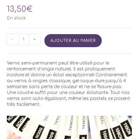
13,50
€
En stock
quantité
-
+
AJOUTER AU PANIER
de
Vernis
Semi
Permanent
Vernis semi-permanent peut être utilisé pour le
Kodi
renforcement d’ongle naturel. Il est pratiquement
CN80
inodore et donne un éclat exceptionnel! Contrairement
7ml
au vernis à ongles classique, gel-laque dure jusqu’à 4
semaines sans perte de couleur et ne se fissure pas.
Une couche suffit pour une couleur éclatante. Tout nos
vernis sont auto-égalisant, même les pastels se posent
très facilement.