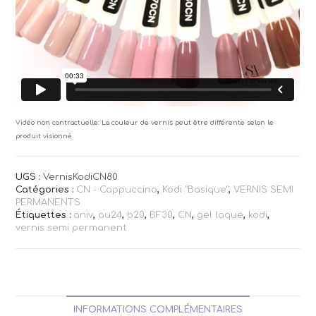
Vidéo non contractuelle: La couleur de vernis peut être différente selon le
produit visionné.
UGS :
VernisKodiCN80
Catégories :
CN - Cappuccino
,
Kodi "Basique"
,
VERNIS SEMI
PERMANENTS
Étiquettes :
aniv
,
au24
,
b20
,
BF30
,
CN
,
gel laque
,
kodi
,
vernis semi permanent
INFORMATIONS COMPLÉMENTAIRES