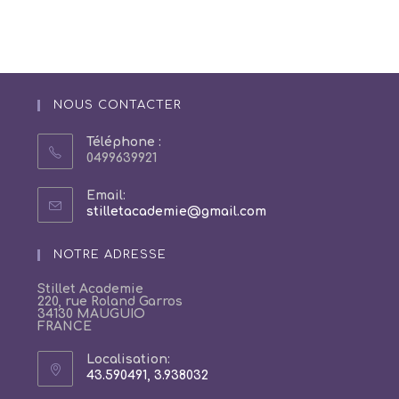
NOUS CONTACTER
Téléphone :
0499639921
Email:
S’ouvre
stilletacademie@gmail.com
dans
votre
NOTRE ADRESSE
application
Stillet Academie
220, rue Roland Garros
34130 MAUGUIO
FRANCE
Localisation:
43.590491, 3.938032
S’ouvre