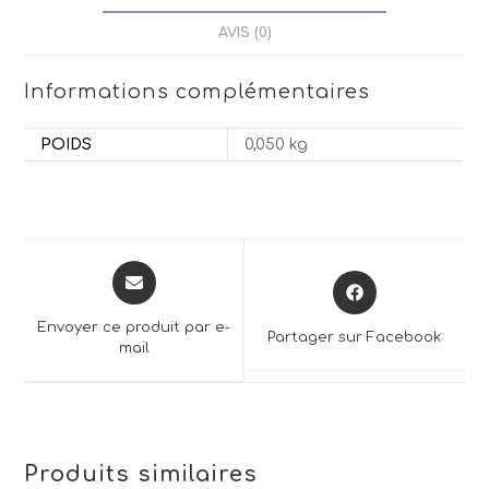
AVIS (0)
Informations complémentaires
POIDS
0,050 kg
Opens
Opens
in
in
a
a
Envoyer ce produit par e-
Partager sur Facebook
new
mail
new
window
window
Produits similaires