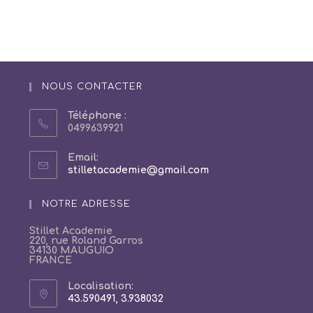
NOUS CONTACTER
Téléphone :
0499639921
Email:
S’ouvre
stilletacademie@gmail.com
dans
votre
NOTRE ADRESSE
application
Stillet Academie
220, rue Roland Garros
34130 MAUGUIO
FRANCE
Localisation:
43.590491, 3.938032
S’ouvre