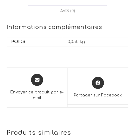
AVIS (0)
Informations complémentaires
POIDS
0,050 kg
Opens
Opens
in
in
a
a
Envoyer ce produit par e-
Partager sur Facebook
new
mail
new
window
window
Produits similaires