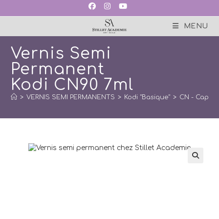
Skip
to
content
MENU
Vernis Semi
Permanent
Kodi CN90 7ml
>
VERNIS SEMI PERMANENTS
>
Kodi "Basique"
>
CN - Cappu