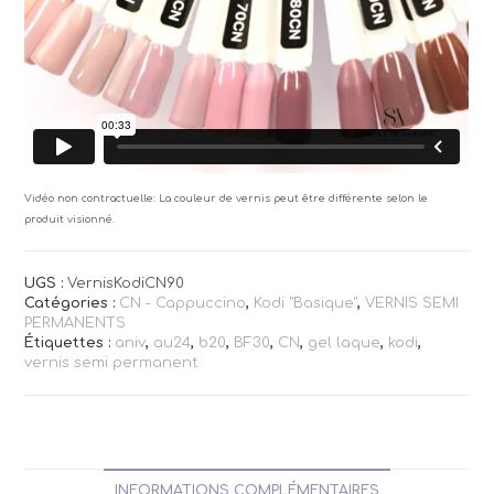
Vidéo non contractuelle: La couleur de vernis peut être différente selon le
produit visionné.
UGS :
VernisKodiCN90
Catégories :
CN - Cappuccino
,
Kodi "Basique"
,
VERNIS SEMI
PERMANENTS
Étiquettes :
aniv
,
au24
,
b20
,
BF30
,
CN
,
gel laque
,
kodi
,
vernis semi permanent
INFORMATIONS COMPLÉMENTAIRES