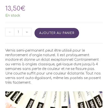
13,50
€
En stock
quantité
-
+
AJOUTER AU PANIER
de
Vernis
Semi
Permanent
Vernis semi-permanent peut être utilisé pour le
Kodi
renforcement d’ongle naturel. Il est pratiquement
CN90
inodore et donne un éclat exceptionnel! Contrairement
7ml
au vernis à ongles classique, gel-laque dure jusqu’à 4
semaines sans perte de couleur et ne se fissure pas.
Une couche suffit pour une couleur éclatante. Tout nos
vernis sont auto-égalisant, même les pastels se posent
très facilement.