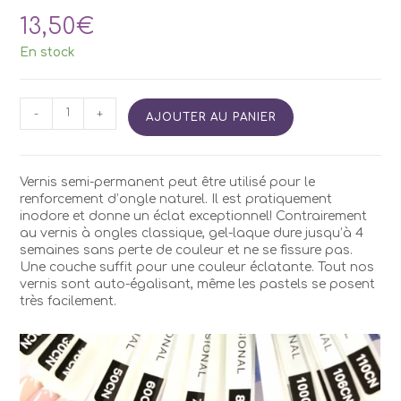
13,50
€
En stock
quantité
-
+
AJOUTER AU PANIER
de
Vernis
Semi
Permanent
Vernis semi-permanent peut être utilisé pour le
Kodi
renforcement d’ongle naturel. Il est pratiquement
CN40
inodore et donne un éclat exceptionnel! Contrairement
7ml
au vernis à ongles classique, gel-laque dure jusqu’à 4
semaines sans perte de couleur et ne se fissure pas.
Une couche suffit pour une couleur éclatante. Tout nos
vernis sont auto-égalisant, même les pastels se posent
très facilement.