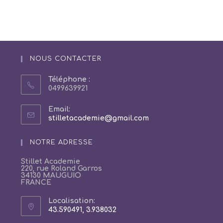
NOUS CONTACTER
Téléphone :
0499639921
Email:
S’ouvre
stilletacademie@gmail.com
dans
votre
NOTRE ADRESSE
application
Stillet Academie
220, rue Roland Garros
34130 MAUGUIO
FRANCE
Localisation:
43.590491, 3.938032
S’ouvre