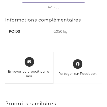
AVIS (0)
Informations complémentaires
POIDS
0,050 kg
Opens
Opens
in
in
a
a
Envoyer ce produit par e-
Partager sur Facebook
new
mail
new
window
window
Produits similaires