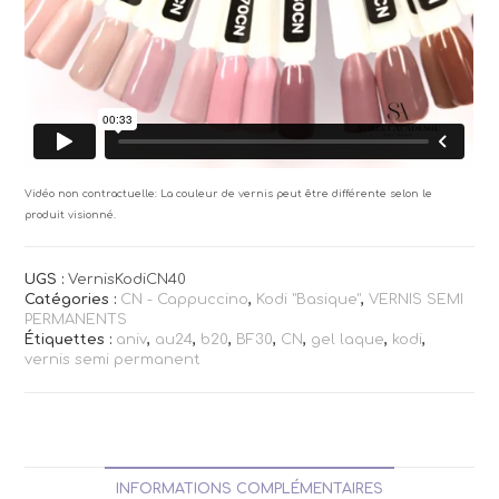
Vidéo non contractuelle: La couleur de vernis peut être différente selon le
produit visionné.
UGS :
VernisKodiCN40
Catégories :
CN - Cappuccino
,
Kodi "Basique"
,
VERNIS SEMI
PERMANENTS
Étiquettes :
aniv
,
au24
,
b20
,
BF30
,
CN
,
gel laque
,
kodi
,
vernis semi permanent
INFORMATIONS COMPLÉMENTAIRES