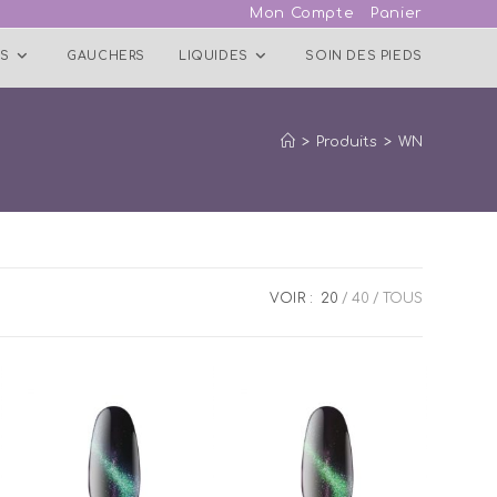
Mon Compte
Panier
S
GAUCHERS
LIQUIDES
SOIN DES PIEDS
>
Produits
>
WN
VOIR :
20
40
TOUS