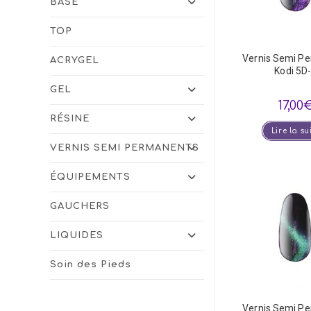
BASE
TOP
Vernis Semi P
ACRYGEL
Kodi 5D
GEL
17,00
RÉSINE
Lire la su
VERNIS SEMI PERMANENTS
ÉQUIPEMENTS
GAUCHERS
LIQUIDES
Soin des Pieds
Vernis Semi P