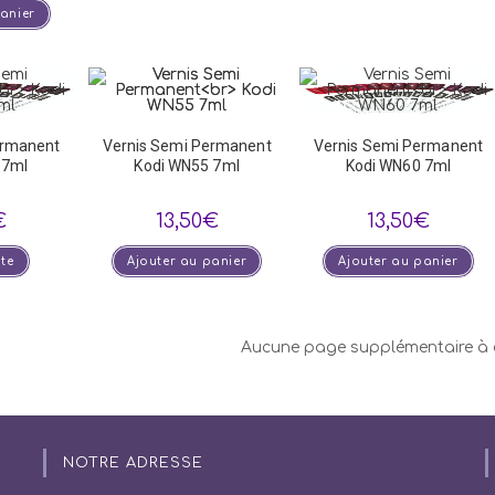
panier
ermanent
Vernis Semi Permanent
Vernis Semi Permanent
 7ml
Kodi WN55 7ml
Kodi WN60 7ml
€
13,50
€
13,50
€
ite
Ajouter au panier
Ajouter au panier
Aucune page supplémentaire à 
NOTRE ADRESSE