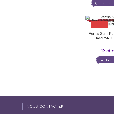
Ajouter au 
ÉPUISÉ
Vernis Semi P
Kodi WN50
13,50
Lire la su
NOUS CONTACTER