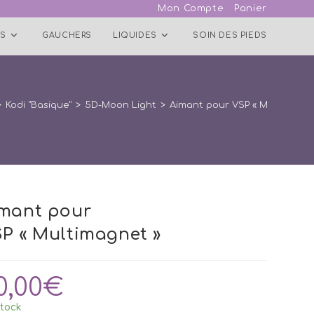
Mon Compte
Panier
S
GAUCHERS
LIQUIDES
SOIN DES PIEDS
>
Kodi "Basique"
>
5D-Moon Light
>
Aimant pour VSP « Multimagne
mant pour
P « Multimagnet »
0,00
€
tock