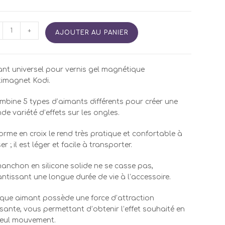
tité
+
AJOUTER AU PANIER
ant
r
nt universel pour vernis gel magnétique
imagnet Kodi.
timagnet"
ombine 5 types d’aimants différents pour créer une
de variété d’effets sur les ongles.
orme en croix le rend très pratique et confortable à
ser ; il est léger et facile à transporter.
anchon en silicone solide ne se casse pas,
ntissant une longue durée de vie à l’accessoire.
ue aimant possède une force d’attraction
sante, vous permettant d’obtenir l’effet souhaité en
seul mouvement.