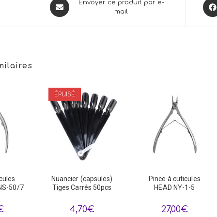
Opens
Ope
Envoyer ce produit par e-
mail
in
in
a
a
new
new
window
win
milaires
ÉPUISÉ
cules
Nuancier (capsules)
Pince à cuticules
NS-50/7
Tiges Carrés 50pcs
HEAD NY-1-5
€
4,70
€
27,00
€