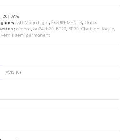
:
20118976
gories :
5D-Moon Light
,
ÉQUIPEMENTS
,
Outils
uettes :
aimant
,
au24
,
b20
,
BF20
,
BF30
,
Chat
,
gel laque
,
,
vernis semi permanent
AVIS (0)