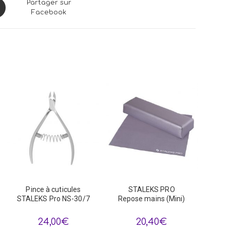
ns
Partager sur
Facebook
dow
Pince à cuticules
STALEKS PRO
STALEKS Pro NS-30/7
Repose mains (Mini)
24,00
€
20,40
€