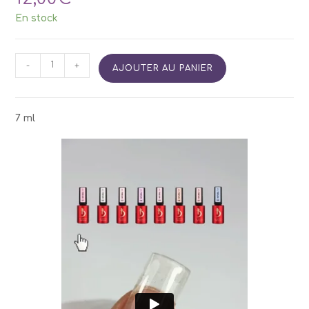
En stock
quantité
-
+
AJOUTER AU PANIER
de
Top
No
Sticky
7 ml
KODI
Natural
01