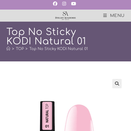
Skip
to
content
MENU
Top No Sticky
KODI Natural 01
>
TOP
>
Top No Sticky KODI Natural 01