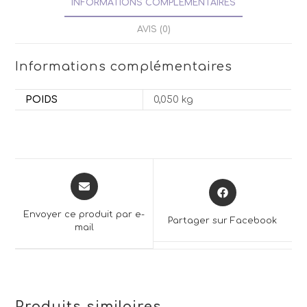
INFORMATIONS COMPLÉMENTAIRES
AVIS (0)
Informations complémentaires
POIDS
0,050 kg
Opens
Opens
in
in
a
a
Envoyer ce produit par e-
Partager sur Facebook
new
mail
new
window
window
Produits similaires