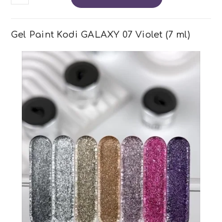
de
Gel-
Paint
KODI
Gel Paint Kodi GALAXY 07 Violet (7 ml)
Galaxy
07