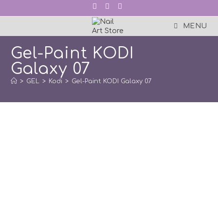
Skip
to
content
MENU
Gel-Paint KODI
Galaxy 07
>
GEL
>
Kodi
>
Gel-Paint KODI Galaxy 07