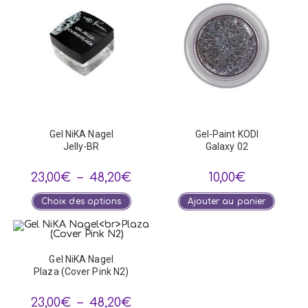
Gel NiKA Nagel
Gel-Paint KODI
Jelly-BR
Galaxy 02
Plage
23,00
€
–
48,20
€
10,00
€
de
prix :
Ce
Choix des options
Ajouter au panier
23,00€
produit
à
a
48,20€
plusieurs
variations.
Les
options
Gel NiKA Nagel
peuvent
Plaza (Cover Pink N2)
être
choisies
sur
Plage
23,00
€
–
48,20
€
la