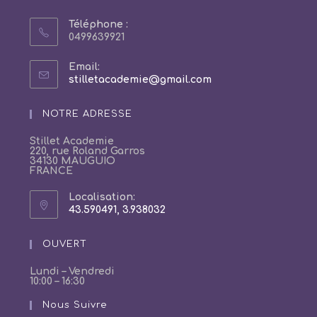
Téléphone :
0499639921
Email:
S’ouvre
stilletacademie@gmail.com
dans
votre
NOTRE ADRESSE
application
Stillet Academie
220, rue Roland Garros
34130 MAUGUIO
FRANCE
Localisation:
43.590491, 3.938032
S’ouvre
dans
un
OUVERT
nouvel
onglet
Lundi – Vendredi
10:00 – 16:30
Nous Suivre