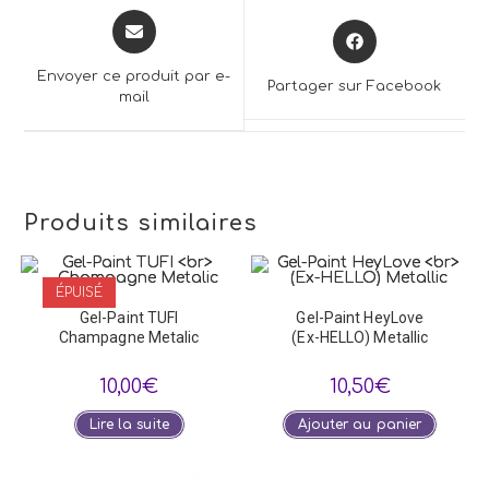
Opens
Opens
in
in
a
a
Envoyer ce produit par e-
Partager sur Facebook
new
mail
new
window
window
Produits similaires
ÉPUISÉ
Gel-Paint TUFI
Gel-Paint HeyLove
Champagne Metalic
(Ex-HELLO) Metallic
10,00
€
10,50
€
Lire la suite
Ajouter au panier