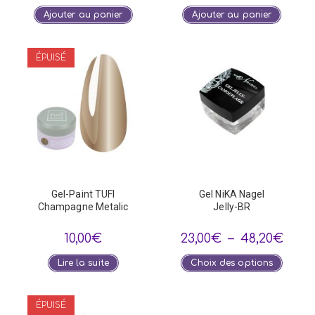
Ajouter au panier
Ajouter au panier
ÉPUISÉ
Gel-Paint TUFI
Gel NiKA Nagel
Champagne Metalic
Jelly-BR
Plage
10,00
€
23,00
€
–
48,20
€
de
prix :
Ce
Lire la suite
Choix des options
23,00
produi
à
a
48,20
plusie
variat
ÉPUISÉ
Les