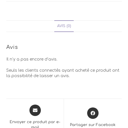
AVIS (0)
Avis
Il n’y a pas encore d’avis.
Seuls les clients connectés ayant acheté ce produit ont
la possibilité de laisser un avis.
Opens
Opens
in
in
a
a
Envoyer ce produit par e-
Partager sur Facebook
new
mail