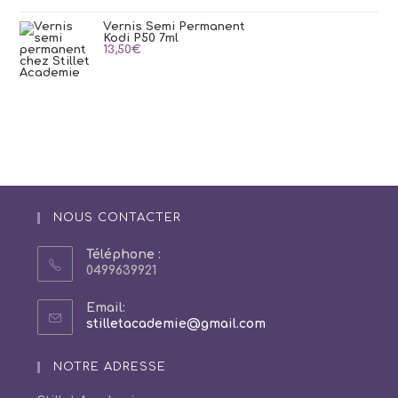
Vernis Semi Permanent
Kodi P50 7ml
13,50
€
NOUS CONTACTER
Téléphone :
0499639921
Email:
S’ouvre
stilletacademie@gmail.com
dans
votre
NOTRE ADRESSE
application