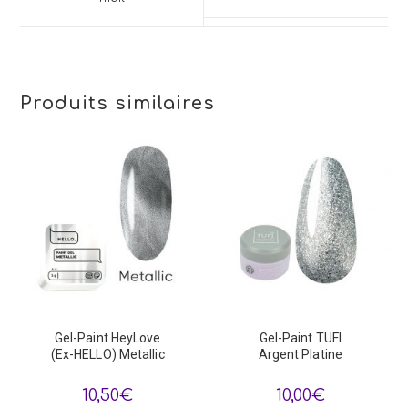
new
window
window
Produits similaires
Gel-Paint HeyLove
Gel-Paint TUFI
(Ex-HELLO) Metallic
Argent Platine
10,50
€
10,00
€