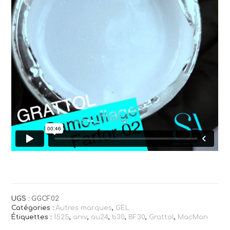
UGS :
GGCF02
Catégories :
Autres marques
,
GEL
Étiquettes :
1525
,
aniv
,
au24
,
b30
,
BF30
,
Grattol
,
MacMan