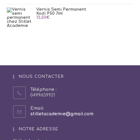
Vernis Semi Permanent
Kodi P50 7ml
13,50
€
NOUS CONTACTER
Téléphone :
0499639921
Email:
S’ouvre
stilletacademie@gmail.com
dans
votre
NOTRE ADRESSE
application