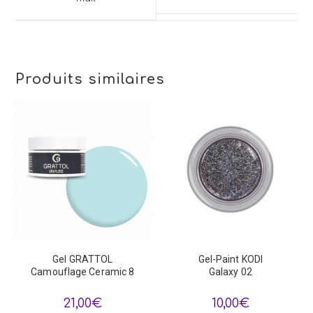
new
window
window
Produits similaires
Gel GRATTOL
Gel-Paint KODI
Camouflage Ceramic 8
Galaxy 02
21,00
€
10,00
€