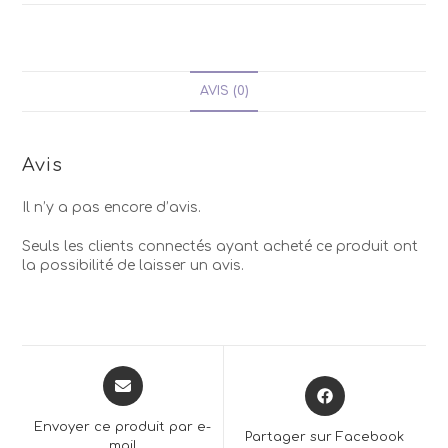
AVIS (0)
Avis
Il n’y a pas encore d’avis.
Seuls les clients connectés ayant acheté ce produit ont
la possibilité de laisser un avis.
Opens
Opens
in
in
a
a
Envoyer ce produit par e-
Partager sur Facebook
new
mail