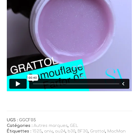
UGS :
GGCF05
Catégories :
Autres marques
,
GEL
Étiquettes :
1525
,
aniv
,
au24
,
b30
,
BF30
,
Grattol
,
MacMan