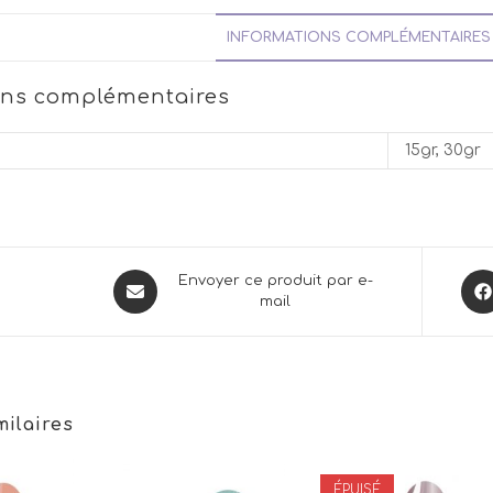
INFORMATIONS COMPLÉMENTAIRES
ons complémentaires
15gr, 30gr
Opens
Ope
Envoyer ce produit par e-
mail
in
in
a
a
new
new
window
win
milaires
ÉPUISÉ