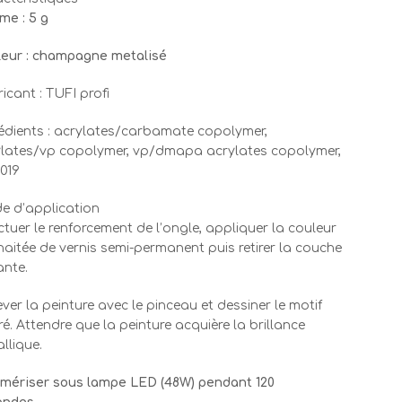
me : 5 g
eur : champagne metalisé
icant : TUFI profi
édients : acrylates/carbamate copolymer,
lates/vp copolymer, vp/dmapa acrylates copolymer,
019
e d’application
ctuer le renforcement de l’ongle, appliquer la couleur
aitée de vernis semi-permanent puis retirer la couche
ante.
ever la peinture avec le pinceau et dessiner le motif
ré. Attendre que la peinture acquière la brillance
llique.
mériser sous lampe LED (48W) pendant 120