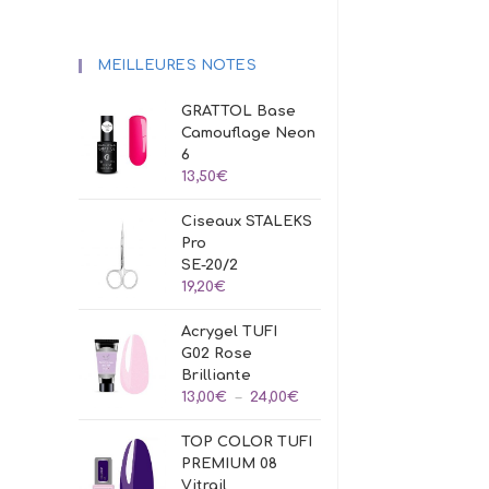
MEILLEURES NOTES
GRATTOL Base
Camouflage Neon
6
13,50
€
Ciseaux STALEKS
Pro
SE-20/2
19,20
€
Acrygel TUFI
G02 Rose
Brilliante
Plage
13,00
€
–
24,00
€
de
TOP COLOR TUFI
prix :
PREMIUM 08
13,00€
Vitrail