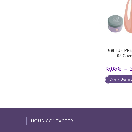
Gel TUFI PR
05 Cove
15,05
€
–
Choix des o
NOUS CONTACTER