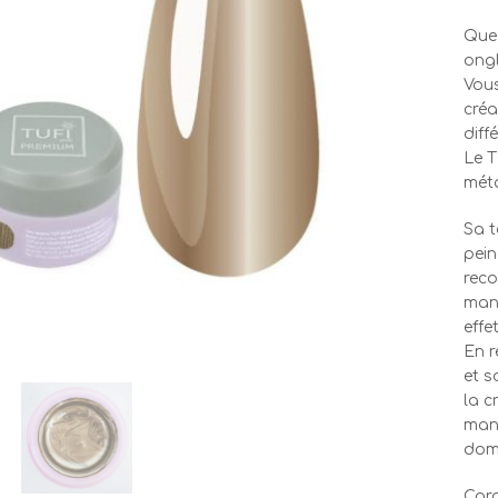
Que 
ongl
Vous
créa
diff
Le T
méta
Sa t
pein
reco
manu
effe
En r
et s
la c
manu
domi
Cara