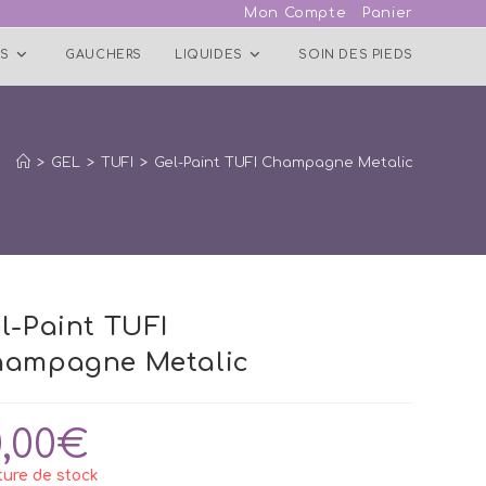
Mon Compte
Panier
S
GAUCHERS
LIQUIDES
SOIN DES PIEDS
>
GEL
>
TUFI
>
Gel-Paint TUFI Champagne Metalic
l-Paint TUFI
ampagne Metalic
0,00
€
ure de stock