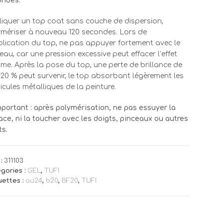
ondes.
iquer un top coat sans couche de dispersion,
mériser à nouveau 120 secondes. Lors de
plication du top, ne pas appuyer fortement avec le
eau, car une pression excessive peut effacer l’effet
me. Après la pose du top, une perte de brillance de
 20 % peut survenir, le top absorbant légèrement les
icules métalliques de la peinture.
mportant : après polymérisation, ne pas essuyer la
ace, ni la toucher avec les doigts, pinceaux ou autres
ts.
:
311103
gories :
GEL
,
TUFI
uettes :
au24
,
b20
,
BF20
,
TUFI