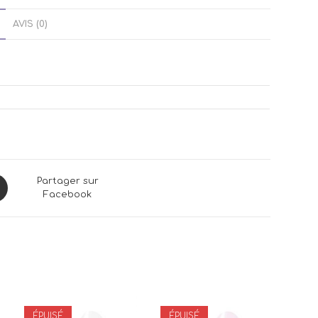
AVIS (0)
ns
Partager sur
Facebook
dow
ÉPUISÉ
ÉPUISÉ