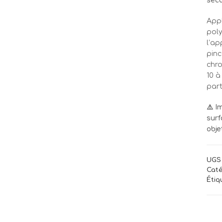
sec
Appl
poly
l’ap
pinc
chro
10 à
part
⚠️ I
surf
obje
UGS 
Caté
Étiq