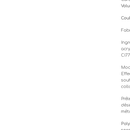
Volu
Coul
Fabr
Ingr
acry
CI77
Mod
Effe
souh
coll
Prél
dési
méta
Poly