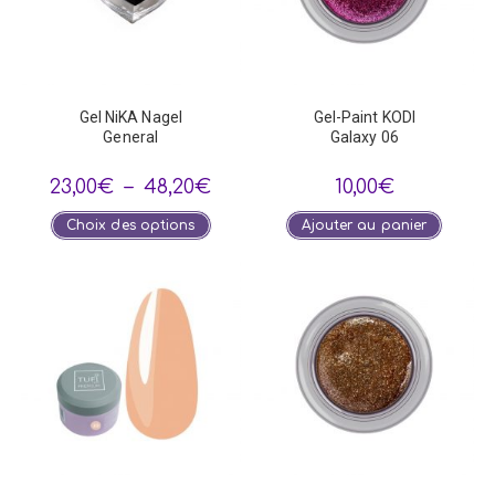
Gel NiKA Nagel
Gel-Paint KODI
General
Galaxy 06
Plage
23,00
€
–
48,20
€
10,00
€
de
prix :
Ce
Choix des options
Ajouter au panier
23,00€
produit
à
a
48,20€
plusieurs
variations.
Les
options
peuvent
être
choisies
sur
la
page
du
produit