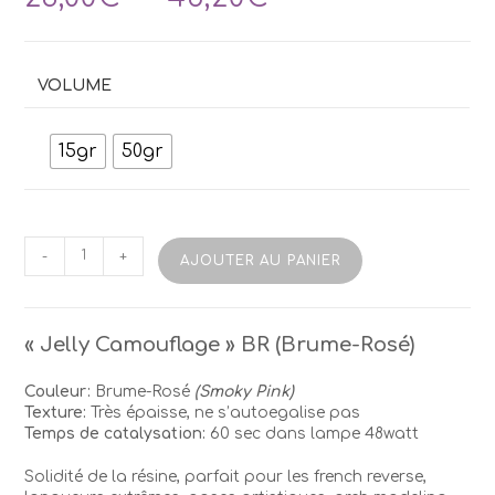
de
prix :
23,00€
à
VOLUME
48,20€
15gr
50gr
quantité
-
+
AJOUTER AU PANIER
de
Gel
NiKA
NagelJelly-
« Jelly Camouflage » BR (Brume-Rosé)
BR
Couleur:
Brume-Rosé
(Smoky Pink)
Texture:
Très épaisse, ne s’autoegalise pas
Temps de catalysation:
60 sec dans lampe 48watt
Solidité de la résine, parfait pour les french reverse,