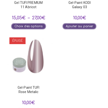
Gel TUFI PREMIUM
Gel-Paint KODI
11 Abricot
Galaxy 03
Plage
15,05
€
–
27,00
€
10,00
€
de
prix :
Ce
Choix des options
Ajouter au panier
15,05€
produit
à
a
27,00€
plusieurs
variations.
ÉPUISÉ
Les
options
peuvent
être
choisies
sur
la
page
du
produit
Gel-Paint TUFI
Rose Metalic
10,00
€