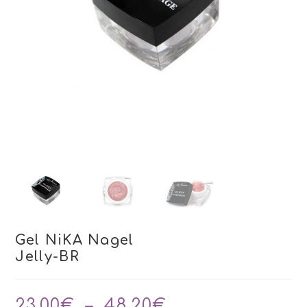
Gel NiKA Nagel
Jelly-BR
Plage
23,00
€
–
48,20
€