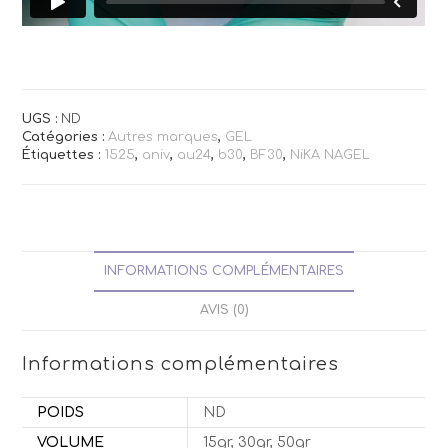
UGS :
ND
Catégories :
Autres marques
,
GEL
Étiquettes :
1525
,
aniv
,
au24
,
b30
,
BF30
,
NiKA NAGEL
INFORMATIONS COMPLÉMENTAIRES
AVIS (0)
Informations complémentaires
POIDS
ND
VOLUME
15gr, 30gr, 50gr