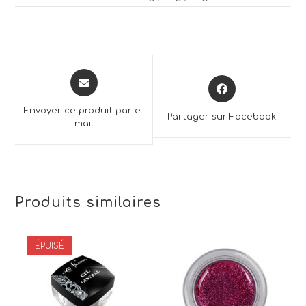
Opens
Opens
in
in
a
a
Envoyer ce produit par e-
Partager sur Facebook
new
mail
new
window
window
Produits similaires
ÉPUISÉ