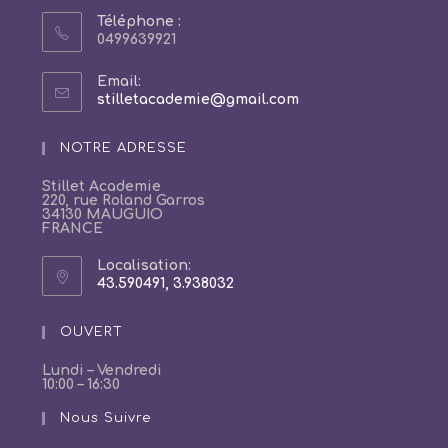
Téléphone :
0499639921
Email:
S’ouvre
stilletacademie@gmail.com
dans
votre
NOTRE ADRESSE
application
Stillet Academie
220, rue Roland Garros
34130 MAUGUIO
FRANCE
Localisation:
43.590491, 3.938032
S’ouvre
dans
un
OUVERT
nouvel
onglet
Lundi – Vendredi
10:00 – 16:30
Nous Suivre