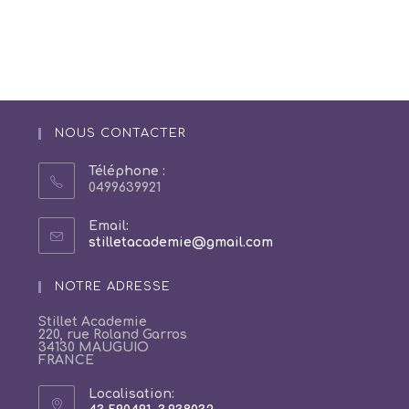
NOUS CONTACTER
Téléphone :
0499639921
Email:
S’ouvre
stilletacademie@gmail.com
dans
votre
NOTRE ADRESSE
application
Stillet Academie
220, rue Roland Garros
34130 MAUGUIO
FRANCE
Localisation: