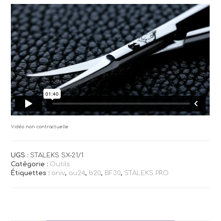
Vidéo non contractuelle
UGS :
STALEKS SX-21/1
Catégorie :
Outils
Étiquettes :
aniv
,
au24
,
b20
,
BF30
,
STALEKS PRO