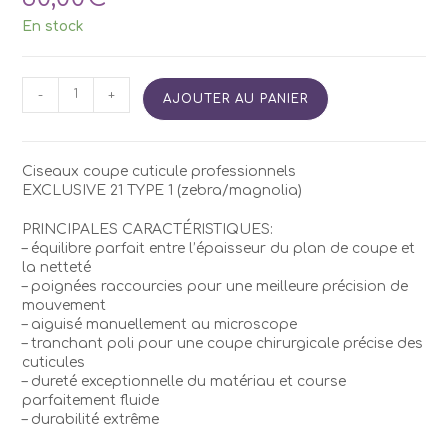
En stock
quantité
-
+
AJOUTER AU PANIER
de
Ciseaux
STALEKS
Pro
Ciseaux coupe cuticule professionnels
SX-
EXCLUSIVE 21 TYPE 1 (zebra/magnolia)
21/1
PRINCIPALES CARACTÉRISTIQUES:
– équilibre parfait entre l’épaisseur du plan de coupe et
la netteté
– poignées raccourcies pour une meilleure précision de
mouvement
– aiguisé manuellement au microscope
– tranchant poli pour une coupe chirurgicale précise des
cuticules
– dureté exceptionnelle du matériau et course
parfaitement fluide
– durabilité extrême