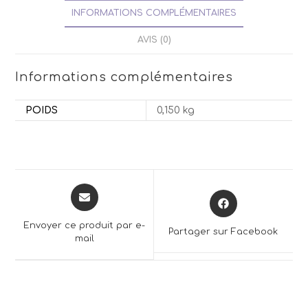
INFORMATIONS COMPLÉMENTAIRES
AVIS (0)
Informations complémentaires
POIDS
0,150 kg
Opens
Opens
in
in
a
a
Envoyer ce produit par e-
Partager sur Facebook
new
mail
new
window
window