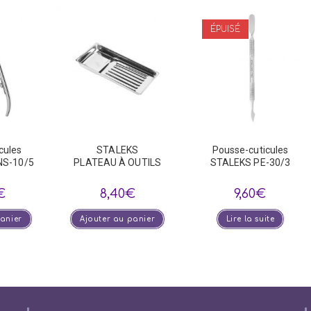
ÉPUISÉ
cules
STALEKS
Pousse-cuticules
NS-10/5
PLATEAU À OUTILS
STALEKS PE-30/3
€
8,40
€
9,60
€
panier
Ajouter au panier
Lire la suite