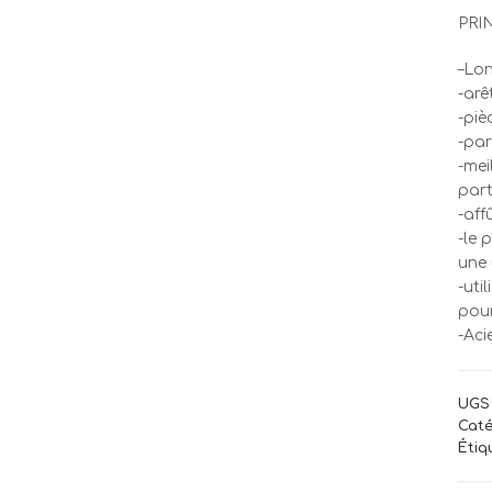
PRI
–Lon
-arê
-piè
-par
-mei
part
-aff
-le 
une 
-uti
pour
-Aci
UGS 
Caté
Étiq