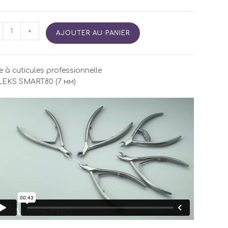
tité
+
AJOUTER AU PANIER
e
e à cuticules professionnelle
culesSTALEKS
LEKS SMART80 (7 мм)