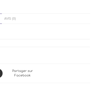
AVIS (0)
ns
Partager sur
Facebook
dow