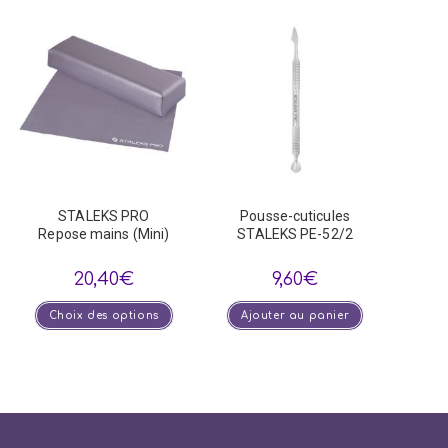
STALEKS PRO
Pousse-cuticules
Repose mains (Mini)
STALEKS PE-52/2
20,40
€
9,60
€
Ce
Choix des options
Ajouter au panier
produit
a
plusieurs
variations.
Les
options
peuvent
être
choisies
sur