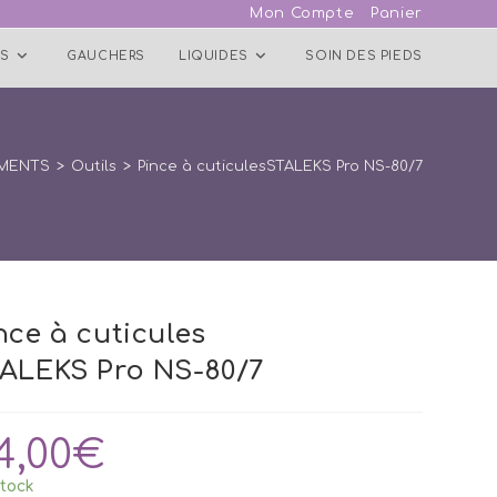
Mon Compte
Panier
S
GAUCHERS
LIQUIDES
SOIN DES PIEDS
MENTS
>
Outils
>
Pince à cuticulesSTALEKS Pro NS-80/7
nce à cuticules
ALEKS Pro NS-80/7
4,00
€
tock