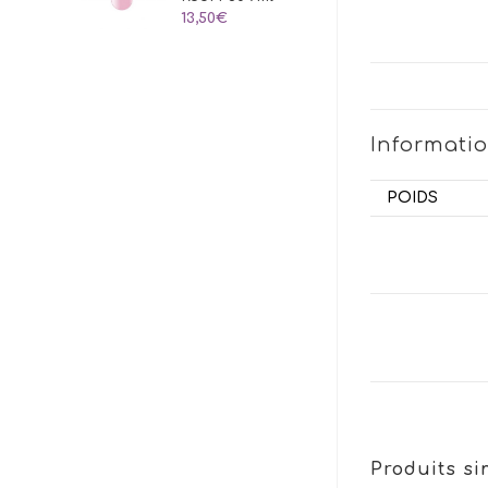
13,50
€
Informati
POIDS
Produits si