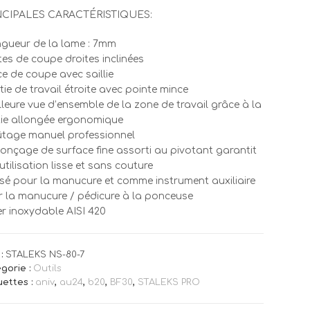
NCIPALES CARACTÉRISTIQUES:
gueur de la lame : 7mm
tes de coupe droites inclinées
ce de coupe avec saillie
tie de travail étroite avec pointe mince
lleure vue d’ensemble de la zone de travail grâce à la
ie allongée ergonomique
ûtage manuel professionnel
ponçage de surface fine assorti au pivotant garantit
utilisation lisse et sans couture
lisé pour la manucure et comme instrument auxiliaire
 la manucure / pédicure à la ponceuse
er inoxydable AISI 420
:
STALEKS NS-80-7
gorie :
Outils
uettes :
aniv
,
au24
,
b20
,
BF30
,
STALEKS PRO