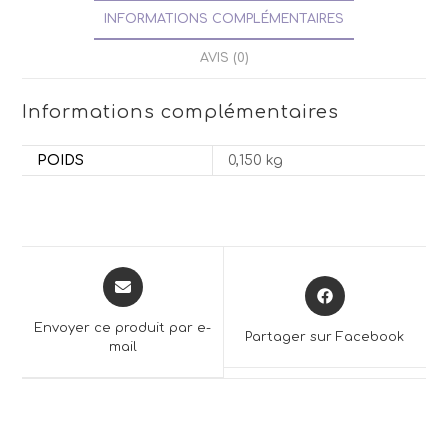
INFORMATIONS COMPLÉMENTAIRES
AVIS (0)
Informations complémentaires
POIDS
0,150 kg
Opens
Opens
in
in
a
a
Envoyer ce produit par e-
Partager sur Facebook
new
mail
new
window
window