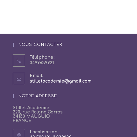
NOUS CONTACTER
Téléphone :
0499639921
Email:
S’ouvre
stilletacademie@gmail.com
dans
votre
NOTRE ADRESSE
application
Stillet Academie
220, rue Roland Garros
34130 MAUGUIO
FRANCE
Localisation: