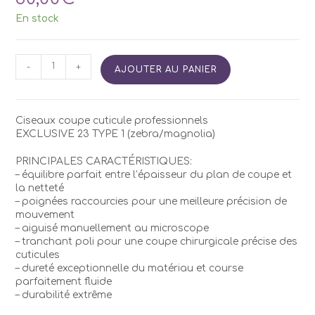
En stock
quantité
-
+
AJOUTER AU PANIER
de
Ciseaux
STALEKS
Pro
Ciseaux coupe cuticule professionnels
SX-
EXCLUSIVE 23 TYPE 1 (zebra/magnolia)
23/1
PRINCIPALES CARACTÉRISTIQUES:
– équilibre parfait entre l’épaisseur du plan de coupe et
la netteté
– poignées raccourcies pour une meilleure précision de
mouvement
– aiguisé manuellement au microscope
– tranchant poli pour une coupe chirurgicale précise des
cuticules
– dureté exceptionnelle du matériau et course
parfaitement fluide
– durabilité extrême