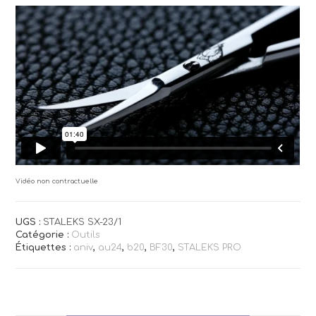
Vidéo non contractuelle
UGS :
STALEKS SX-23/1
Catégorie :
Outils
Étiquettes :
aniv
,
au24
,
b20
,
BF30
,
STALEKS PRO