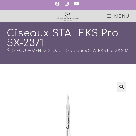
Skip
to
content
MENU
Ciseaux STALEKS Pro
SX-23/1
>
ÉQUIPEMENTS
>
Outils
>
Ciseaux STALEKS Pro SX-23/1