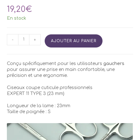
19,20
€
En stock
quantité
-
+
AJOUTER AU PANIER
de
Ciseaux
STALEKS
Pro
Conçu spécifiquement pour les utilisateurs
gauchers
SE-
pour assurer une prise en main confortable, une
11/3
précision et une ergonomie.
(pour
les
Ciseaux coupe cuticule professionnels
gauchers)
EXPERT 11 TYPE 3 (23 mm)
Longueur de la lame : 23mm
Taille de poignée : S