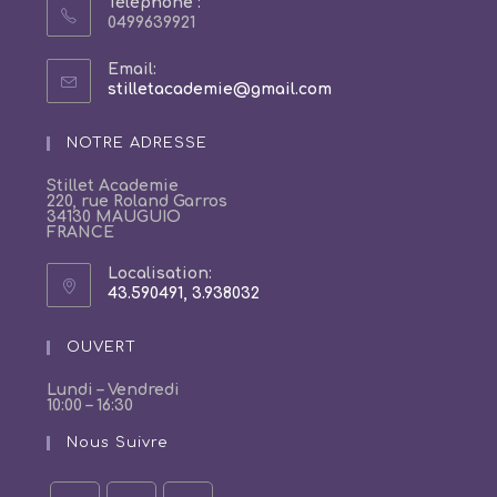
Téléphone :
0499639921
Email:
S’ouvre
stilletacademie@gmail.com
dans
votre
NOTRE ADRESSE
application
Stillet Academie
220, rue Roland Garros
34130 MAUGUIO
FRANCE
Localisation:
43.590491, 3.938032
S’ouvre
dans
un
OUVERT
nouvel
onglet
Lundi – Vendredi
10:00 – 16:30
Nous Suivre