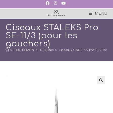
Skip
to
content
MENU
Ciseaux STALEKS Pro
SE-11/3 (pour les
gauchers)
>
ÉQUIPEMENTS
>
Outils
>
Ciseaux STALEKS Pro SE-11/3 (p