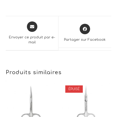
Opens
Opens
in
in
a
a
Envoyer ce produit par e-
Partager sur Facebook
new
mail
new
window
window
Produits similaires
ÉPUISÉ