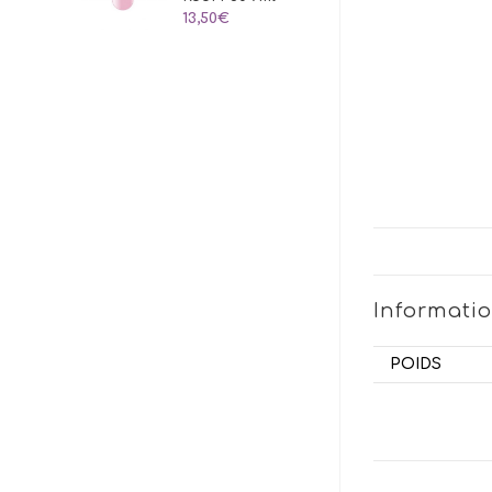
13,50
€
Informati
POIDS