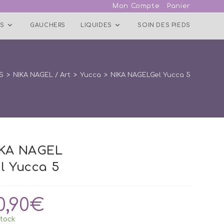
Mon Compte
Panier
S
GAUCHERS
LIQUIDES
SOIN DES PIEDS
S
>
NIKA NAGEL / Art
>
Yucca
>
NIKA NAGELGel Yucca 5
IKA NAGEL
l Yucca 5
0,90
€
tock