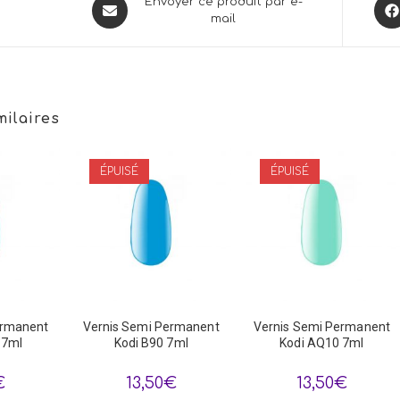
Opens
Ope
Envoyer ce produit par e-
mail
in
in
a
a
new
new
window
win
milaires
ÉPUISÉ
ÉPUISÉ
ermanent
Vernis Semi Permanent
Vernis Semi Permanent
 7ml
Kodi B90 7ml
Kodi AQ10 7ml
€
13,50
€
13,50
€