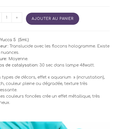
tité
+
AJOUTER AU PANIER
A
ELGel
Yucca 5 (5ml.)
ca
eur:
Translucide avec les flocons hologramme. Existe
 nuances.
ure:
Moyenne.
s de catalysation:
30 sec dans lampe 48watt.
 types de décors, effet « aquarium » (incrustation),
ch, couleur pleine ou dégradée, texture très
ressante.
les couleurs foncées crée un effet métallique, très
neux.