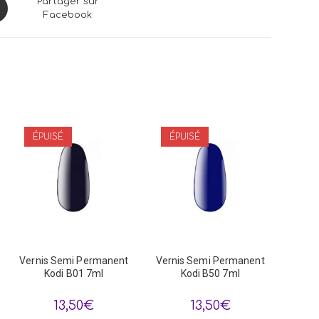
ns
Partager sur
Facebook
dow
ÉPUISÉ
ÉPUISÉ
Vernis Semi Permanent
Vernis Semi Permanent
Kodi B01 7ml
Kodi B50 7ml
13,50
€
13,50
€