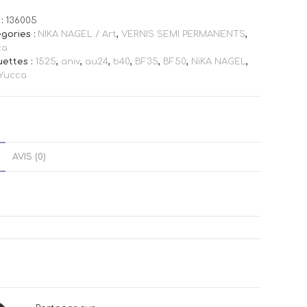
:
136005
gories :
NIKA NAGEL / Art
,
VERNIS SEMI PERMANENTS
,
ca
uettes :
1525
,
aniv
,
au24
,
b40
,
BF35
,
BF50
,
NiKA NAGEL
,
Yucca
AVIS (0)