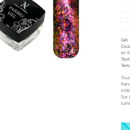
quan
-
de
NIK
NAG
Gel 
Yuc
Coul
5
en 5
Text
Temp
Tous
fren
inté
Sur 
lumi