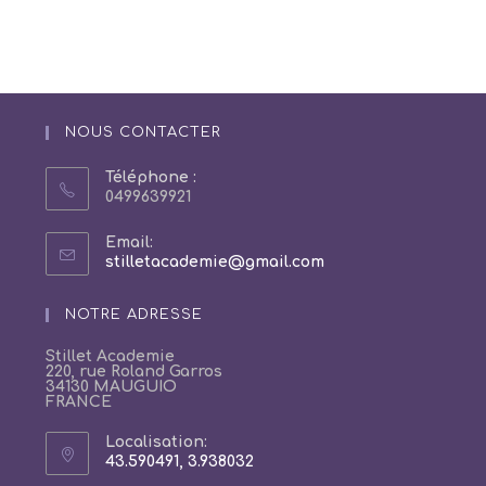
NOUS CONTACTER
Téléphone :
0499639921
Email:
S’ouvre
stilletacademie@gmail.com
dans
votre
NOTRE ADRESSE
application
Stillet Academie
220, rue Roland Garros
34130 MAUGUIO
FRANCE
Localisation:
43.590491, 3.938032
S’ouvre