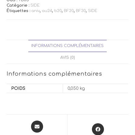
Catégorie :
SIDE
Étiquettes :
aniv
,
au24
,
b20
,
BF20
,
BF30
,
SIDE
INFORMATIONS COMPLÉMENTAIRES
AVIS (0)
Informations complémentaires
POIDS
0,050 kg
Opens
Opens
in
in