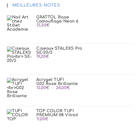
MEILLEURES NOTES
GRATTOL Base
Camouflage Neon 6
13,50
€
Ciseaux STALEKS Pro
SE-20/2
19,20
€
Acrygel TUFI
G02 Rose Brilliante
Plage
13,00
€
–
24,00
€
de
prix :
13,00€
à
24,00€
TOP COLOR TUFI
PREMIUM 08 Vitrail
11,00
€