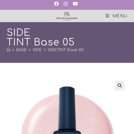
Skip
to
content
MENU
SIDE
TINT Base 05
>
BASE
>
SIDE
>
SIDETINT Base 05