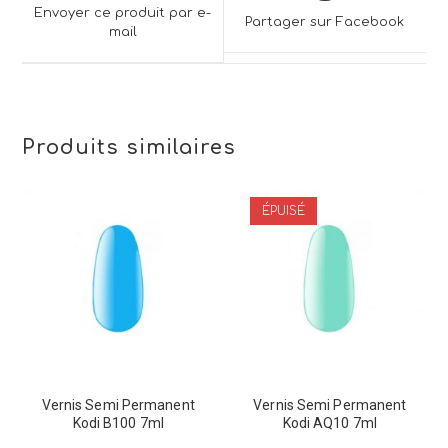
a
a
Envoyer ce produit par e-
Partager sur Facebook
new
mail
new
window
window
Produits similaires
ÉPUISÉ
Vernis Semi Permanent
Vernis Semi Permanent
Kodi B100 7ml
Kodi AQ10 7ml