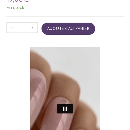
En stock
quantité
-
+
AJOUTER AU PANIER
de
SIDETINT
Base
05