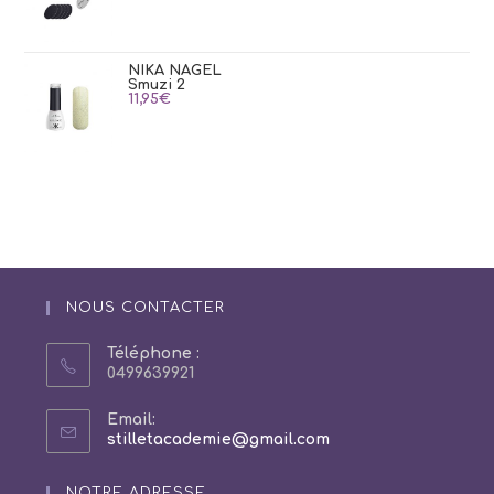
NIKA NAGEL
Smuzi 2
11,95
€
NOUS CONTACTER
Téléphone :
0499639921
Email:
S’ouvre
stilletacademie@gmail.com
dans
votre
NOTRE ADRESSE