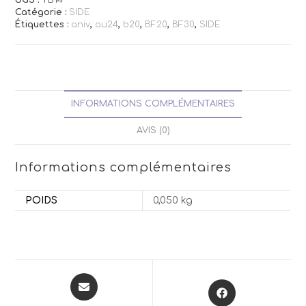
Catégorie :
SIDE
Étiquettes :
aniv
,
au24
,
b20
,
BF20
,
BF30
,
SIDE
INFORMATIONS COMPLÉMENTAIRES
AVIS (0)
Informations complémentaires
POIDS
0,050 kg
Opens
Opens
in
in