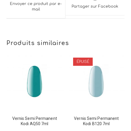
a
a
Envoyer ce produit par e-
Partager sur Facebook
new
mail
new
window
window
Produits similaires
ÉPUISÉ
Vernis Semi Permanent
Vernis Semi Permanent
Kodi AQ50 7ml
Kodi B120 7ml