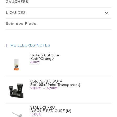
GAUCHERS
LIQUIDES
Soin des Pieds
MEILLEURES NOTES
Huile à Cuticule
Kodi "Orange"
6,00
€
Cold Acrylic SOTA
Soft 05 (Pêche Transparent)
Plage
21,00
€
–
49,00
€
de
prix :
21,00€
à
49,00€
STALEKS PRO
DISQUE PÉDICURE (M)
15,00
€