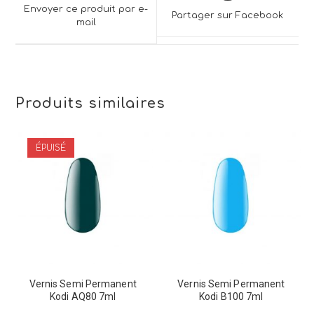
a
a
Envoyer ce produit par e-
Partager sur Facebook
new
mail
new
window
window
Produits similaires
ÉPUISÉ
Vernis Semi Permanent
Vernis Semi Permanent
Kodi AQ80 7ml
Kodi B100 7ml