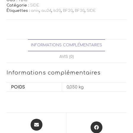
Catégorie :
SIDE
Étiquettes :
aniv
,
au24
,
b20
,
BF20
,
BF30
,
SIDE
INFORMATIONS COMPLÉMENTAIRES
AVIS (0)
Informations complémentaires
POIDS
0,050 kg
Opens
Opens
in
in