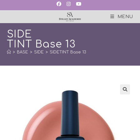
Skip
to
content
MENU
SIDE
TINT Base 13
>
BASE
>
SIDE
>
SIDETINT Base 13