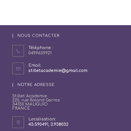
NOUS CONTACTER
Téléphone :
0499639921
Email:
S’ouvre
stilletacademie@gmail.com
dans
votre
NOTRE ADRESSE
application
Stillet Academie
220, rue Roland Garros
34130 MAUGUIO
FRANCE
Localisation:
43.590491, 3.938032
S’ouvre