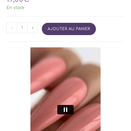
En stock
quantité
-
+
AJOUTER AU PANIER
de
SIDETINT
Base
13