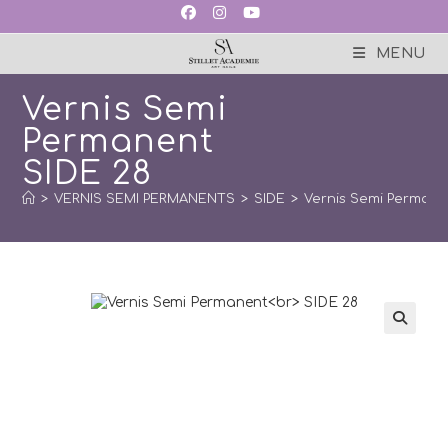
Skip
to
content
MENU
Vernis Semi
Permanent
SIDE 28
>
VERNIS SEMI PERMANENTS
>
SIDE
>
Vernis Semi Permane