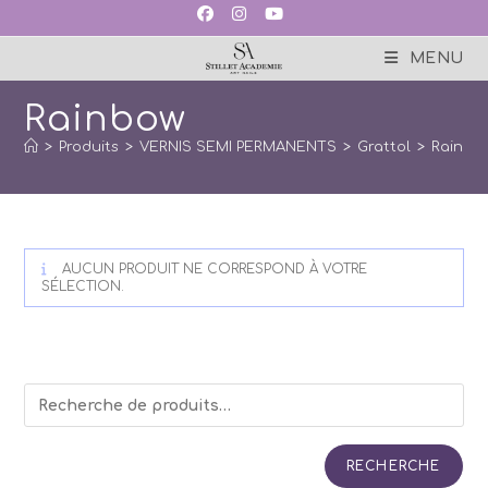
Skip
to
content
MENU
Rainbow
>
Produits
>
VERNIS SEMI PERMANENTS
>
Grattol
>
Rainbo
AUCUN PRODUIT NE CORRESPOND À VOTRE
SÉLECTION.
RECHERCHE