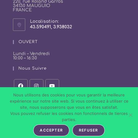
220, rue Roland Garros
34130 MAUGUIO
FRANCE
Localisation:
43.590491, 3.938032
S’ouvre
dans
un
OUVERT
nouvel
onglet
Lundi – Vendredi
10:00 – 16:30
Nous Suivre
Nous utilisons des cookies pour vous garantir la meilleure
S’ouvre
S’ouvre
S’ouvre
dans
dans
dans
expérience sur notre site web. Si vous continuez à utiliser ce
un
un
un
site, nous supposerons que vous en êtes satisfait.
nouvel
nouvel
nouvel
onglet
onglet
onglet
Vous pouvez refuser les cookies non fonctionnels de tierces
Politique de Confidentialité
Conditions Générales de Vente
parties.
Mentions légales
ACCEPTER
REFUSER
Tous droits réservés © 2026 Nail Art Store