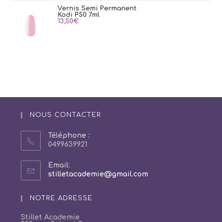
Vernis Semi Permanent
Kodi P50 7ml
13,50
€
NOUS CONTACTER
Téléphone :
0499639921
Email:
S’ouvre
stilletacademie@gmail.com
dans
votre
NOTRE ADRESSE
application
Stillet Academie