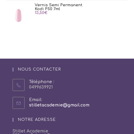
Vernis Semi Permanent
Kodi P50 7ml
13,50
€
NOUS CONTACTER
Téléphone :
0499639921
Email:
S’ouvre
stilletacademie@gmail.com
dans
votre
NOTRE ADRESSE
application
Stillet Academie