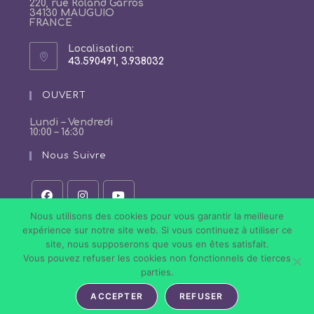
220, rue Roland Garros
34130 MAUGUIO
FRANCE
Localisation:
43.590491, 3.938032
S’ouvre
dans
un
OUVERT
nouvel
onglet
Lundi – Vendredi
10:00 – 16:30
Nous Suivre
Nous utilisons des cookies pour vous garantir la meilleure
S’ouvre
S’ouvre
S’ouvre
dans
dans
dans
expérience sur notre site web. Si vous continuez à utiliser ce
un
un
un
site, nous supposerons que vous en êtes satisfait.
nouvel
nouvel
nouvel
onglet
onglet
onglet
Vous pouvez refuser les cookies non fonctionnels de tierces
Politique de Confidentialité
Conditions Générales de Vente
parties.
Mentions légales
ACCEPTER
REFUSER
Tous droits réservés © 2026 Nail Art Store