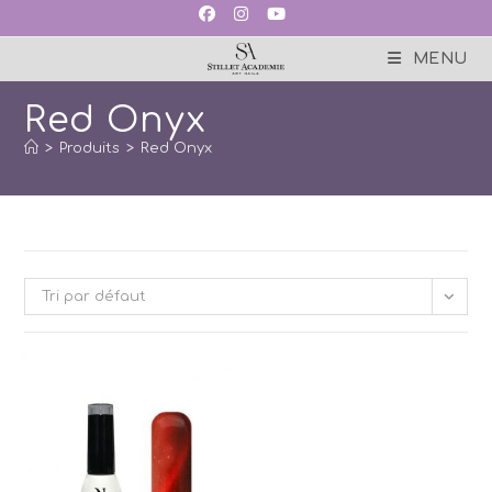
Skip
to
content
MENU
Red Onyx
>
Produits
>
Red Onyx
Tri par défaut