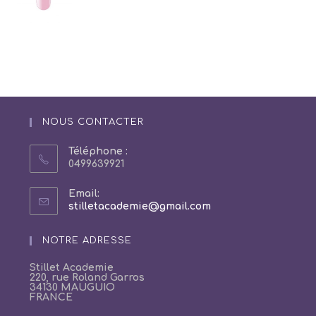
NOUS CONTACTER
Téléphone :
0499639921
Email:
S’ouvre
stilletacademie@gmail.com
dans
votre
NOTRE ADRESSE
application
Stillet Academie
220, rue Roland Garros
34130 MAUGUIO
FRANCE