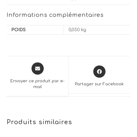
Informations complémentaires
POIDS
0,050 kg
Opens
Opens
in
in
a
a
Envoyer ce produit par e-
Partager sur Facebook
new
mail
new
window
window
Produits similaires