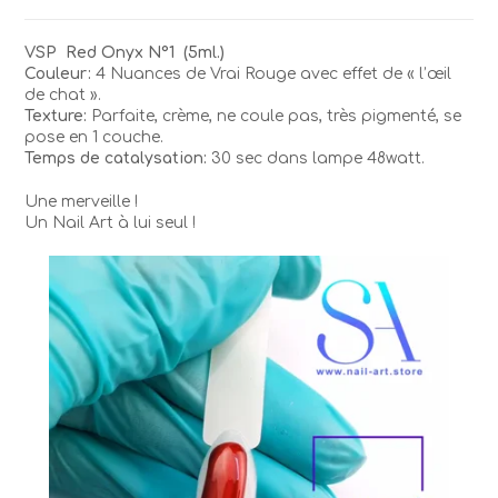
NAGEL
Red
VSP Red Onyx N°1 (5ml.)
Onyx
Couleur:
4 Nuances de Vrai Rouge avec effet de « l’œil
1
de chat ».
Texture:
Parfaite, crème, ne coule pas, très pigmenté, se
pose en 1 couche.
Temps de catalysation:
30 sec dans lampe 48watt.
Une merveille !
Un Nail Art à lui seul !