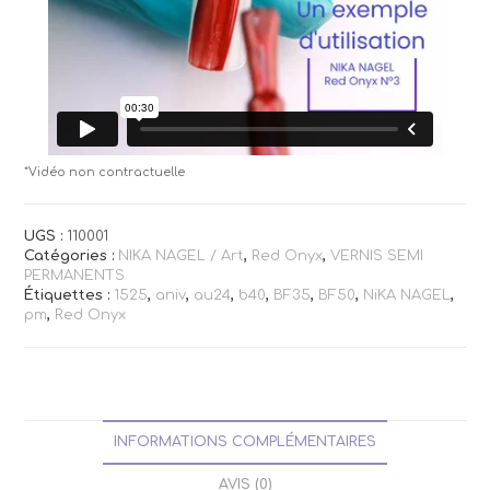
*Vidéo non contractuelle
UGS :
110001
Catégories :
NIKA NAGEL / Art
,
Red Onyx
,
VERNIS SEMI
PERMANENTS
Étiquettes :
1525
,
aniv
,
au24
,
b40
,
BF35
,
BF50
,
NiKA NAGEL
,
pm
,
Red Onyx
INFORMATIONS COMPLÉMENTAIRES
AVIS (0)