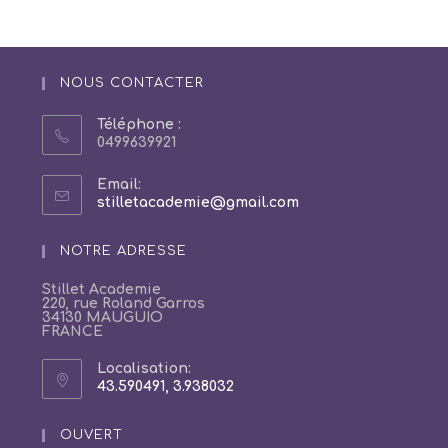
NOUS CONTACTER
Téléphone :
0499639921
Email:
S’ouvre
stilletacademie@gmail.com
dans
votre
NOTRE ADRESSE
application
Stillet Academie
220, rue Roland Garros
34130 MAUGUIO
FRANCE
Localisation:
43.590491, 3.938032
S’ouvre
dans
un
OUVERT
nouvel