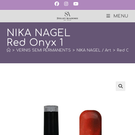
Skip
to
content
MENU
NIKA NAGEL
Red Onyx 1
>
VERNIS SEMI PERMANENTS
>
NIKA NAGEL / Art
>
Red Ony