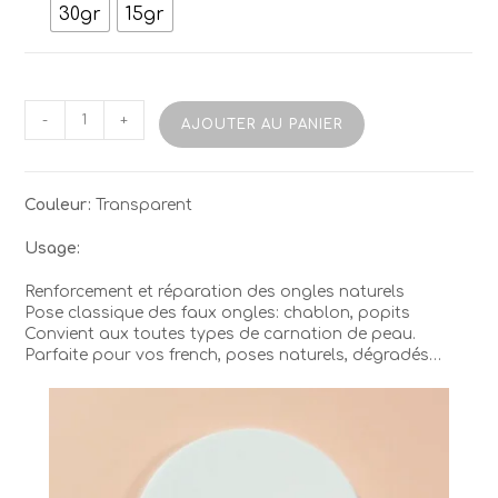
30gr
15gr
quantité
-
+
AJOUTER AU PANIER
de
Acrygel
TUFI
07
Couleur:
Transparent
Transparent
Usage:
Renforcement et réparation des ongles naturels
Pose classique des faux ongles: chablon, popits
Convient aux toutes types de carnation de peau.
Parfaite pour vos french, poses naturels, dégradés…