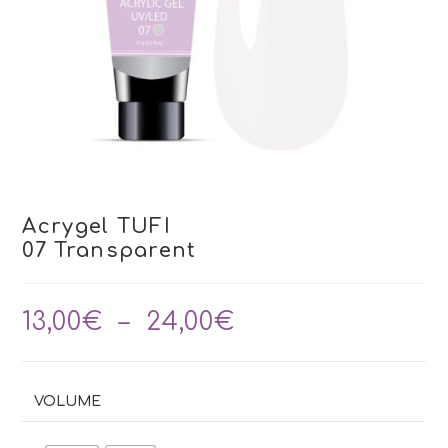
Acrygel TUFI
07 Transparent
Plage
13,00
€
–
24,00
€
de
prix :
13,00€
à
VOLUME
24,00€