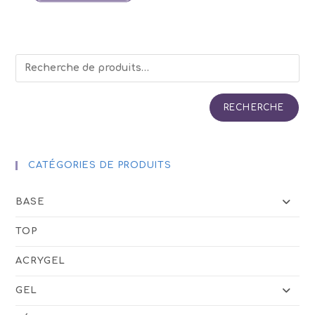
à
a
53,50€
plusieurs
variations.
Les
options
peuvent
être
choisies
sur
la
page
RECHERCHE
du
produit
CATÉGORIES DE PRODUITS
BASE
TOP
ACRYGEL
GEL