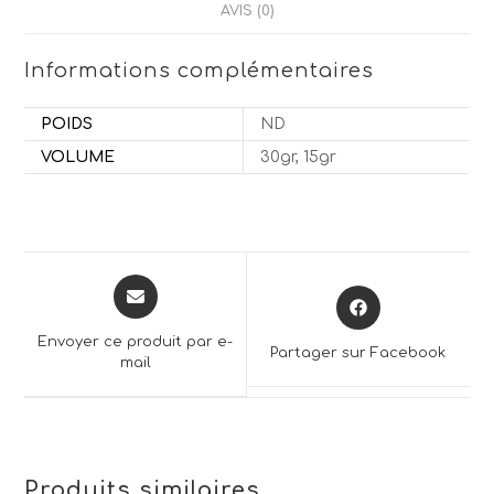
AVIS (0)
Informations complémentaires
POIDS
ND
VOLUME
30gr, 15gr
Opens
Opens
in
in
a
a
Envoyer ce produit par e-
Partager sur Facebook
new
mail
new
window
window
Produits similaires