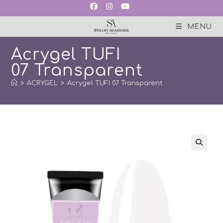
Skip
to
content
MENU
Acrygel TUFI
07 Transparent
>
ACRYGEL
>
Acrygel TUFI 07 Transparent