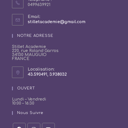
0499639921
Email:
S’ouvre
stilletacademie@gmail.com
dans
votre
NOTRE ADRESSE
application
Stillet Academie
220, rue Roland Garros
34130 MAUGUIO
FRANCE
Localisation:
43.590491, 3.938032
S’ouvre
dans
un
OUVERT
nouvel
onglet
Lundi – Vendredi
10:00 – 16:30
Nous Suivre