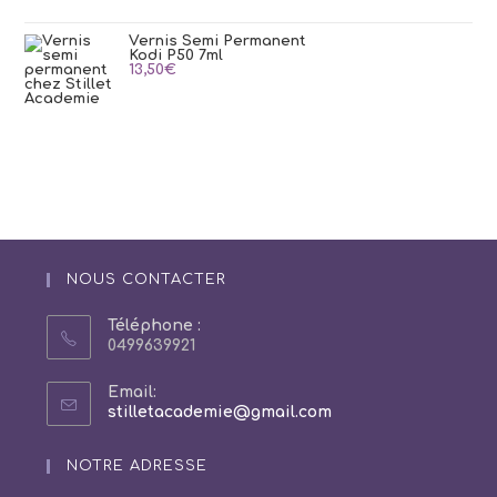
Vernis Semi Permanent
Kodi P50 7ml
13,50
€
NOUS CONTACTER
Téléphone :
0499639921
Email:
S’ouvre
stilletacademie@gmail.com
dans
votre
NOTRE ADRESSE
application