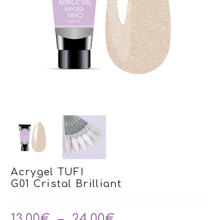
Acrygel TUFI
G01 Cristal Brilliant
Plage
13,00
€
–
24,00
€