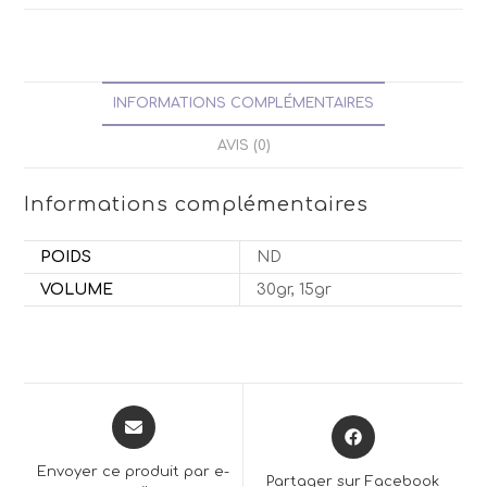
INFORMATIONS COMPLÉMENTAIRES
AVIS (0)
Informations complémentaires
POIDS
ND
VOLUME
30gr, 15gr
Opens
Opens
in
in
a
a
Envoyer ce produit par e-
Partager sur Facebook
new