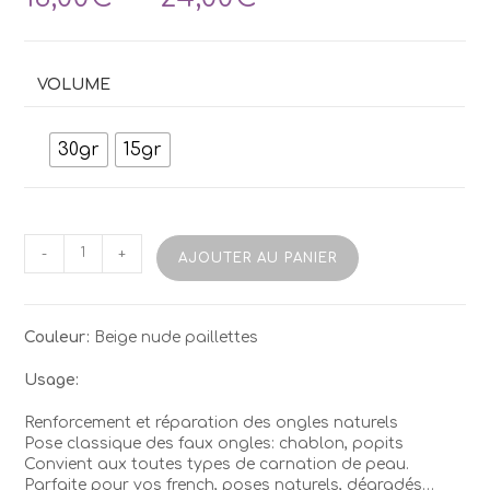
de
prix :
13,00€
à
VOLUME
24,00€
30gr
15gr
quantité
-
+
AJOUTER AU PANIER
de
Acrygel
TUFI
G01
Couleur:
Beige nude paillettes
Cristal
Brilliant
Usage:
Renforcement et réparation des ongles naturels
Pose classique des faux ongles: chablon, popits
Convient aux toutes types de carnation de peau.
Parfaite pour vos french, poses naturels, dégradés…