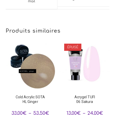
mail
new
window
window
Produits similaires
ÉPUISÉ
Cold Acrylic SOTA
Acrygel TUFI
HL Ginger
06 Sakura
Plage
Plage
33,00
€
–
53,50
€
13,00
€
–
24,00
€