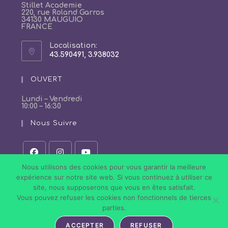
Stillet Academie
220, rue Roland Garros
34130 MAUGUIO
FRANCE
Localisation:
43.590491, 3.938032
S’ouvre
dans
un
OUVERT
nouvel
onglet
Lundi – Vendredi
10:00 – 16:30
Nous Suivre
S’ouvre
S’ouvre
S’ouvre
Nous utilisons des cookies pour vous garantir la meilleure
dans
dans
dans
expérience sur notre site web. Si vous continuez à utiliser ce
un
un
un
site, nous supposerons que vous en êtes satisfait.
nouvel
nouvel
nouvel
onglet
onglet
onglet
Vous pouvez refuser les cookies non fonctionnels de tierces
Politique de Confidentialité
Conditions Générales de Vente
parties.
Mentions légales
ACCEPTER
REFUSER